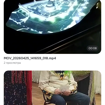
00:08
MOV_20260425_141659_018.mp4
2 просмотра