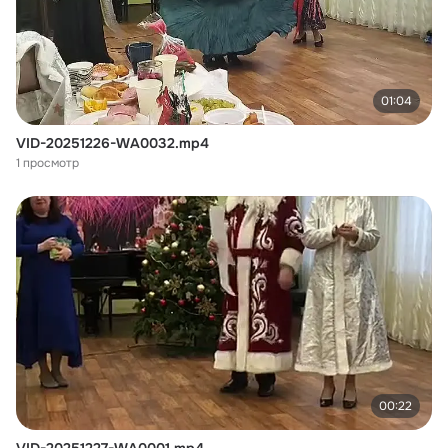
01:04
VID-20251226-WA0032.mp4
1 просмотр
00:22