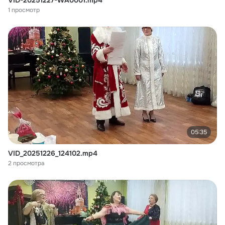
VID-20251227-WA0001.mp4
1 просмотр
05:35
VID_20251226_124102.mp4
2 просмотра