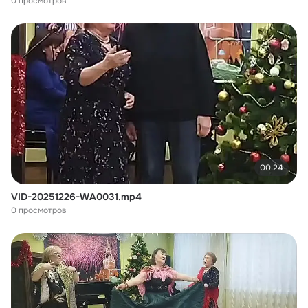
0 просмотров
00:24
VID-20251226-WA0031.mp4
0 просмотров