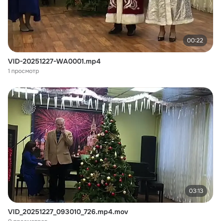
00:22
VID-20251227-WA0001.mp4
1 просмотр
03:13
VID_20251227_093010_726.mp4.mov