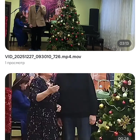
03:13
VID_20251227_093010_726.mp4.mov
1 просмотр
00:24