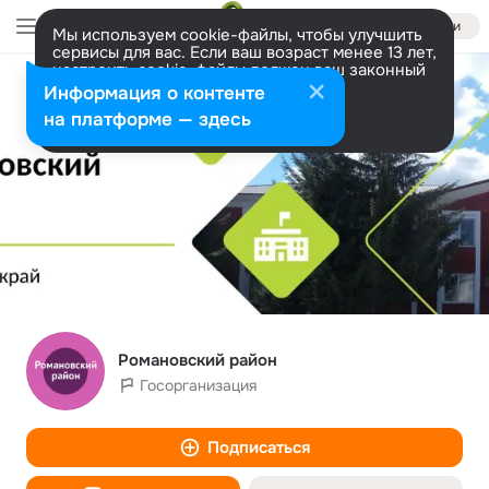
Войти
Мы используем cookie-файлы, чтобы улучшить
сервисы для вас. Если ваш возраст менее 13 лет,
настроить cookie-файлы должен ваш законный
представитель.
Больше информации
Информация о контенте
Разрешить все
Настроить
на платформе — здесь
Романовский район
Госорганизация
Подписаться