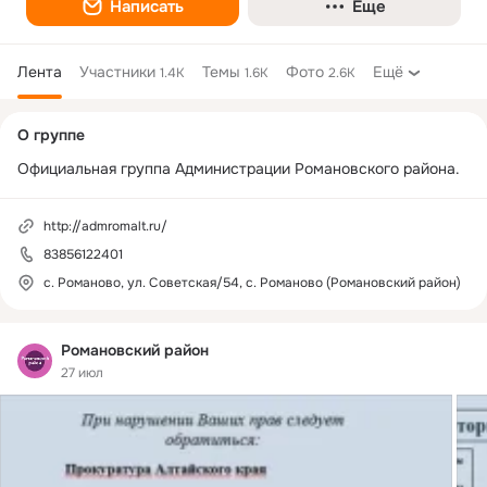
Написать
Еще
Лента
Участники
Темы
Фото
Ещё
1.4K
1.6K
2.6K
Дополнительная
О группе
колонка
Официальная группа Администрации Романовского района.
http://admromalt.ru/
83856122401
с. Романово, ул. Советская/54, с. Романово (Романовский район)
Романовский район
27 июл