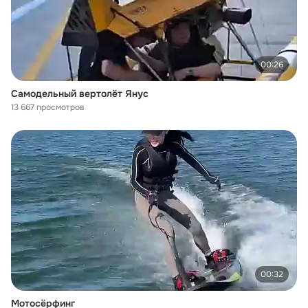
00:26
Самодельный вертолёт Янус
13 667 просмотров
00:32
Мотосёрфинг