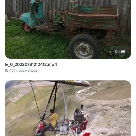
04:56
lv_0_20220731212412.mp4
15 437 просмотров