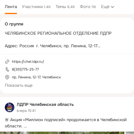
Лента
Участники
Темы
Фото
Ещё
1.4K
6.4K
11K
Дополнительная
О группе
колонка
ЧЕЛЯБИНСКОЕ РЕГИОНАЛЬНОЕ ОТДЕЛЕНИЕ ЛДПР

Адрес: Россия  г. Челябинск, пр. Ленина, 12-17

Телефон: (351) 775-25-77

Время работы: 09:00 - 18:00 

https://chel.ldpr.ru/
Свои вопросы вы можете направить на нашу почту: 
8(351)775-25-77
chel@ldpr.ru
пр. Ленина, 12-17, Челябинск
Показать еще
ЛДПР Челябинская область
вчера 15:41
🚨 Акция «Миллион подписей» продолжается в Челябинской 
области.
 ...