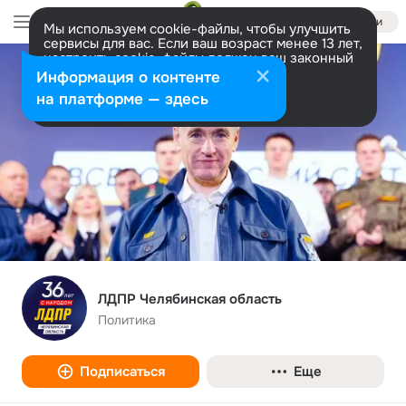
Войти
Мы используем cookie-файлы, чтобы улучшить
сервисы для вас. Если ваш возраст менее 13 лет,
настроить cookie-файлы должен ваш законный
представитель.
Больше информации
Информация о контенте
Разрешить все
Настроить
на платформе — здесь
ЛДПР Челябинская область
Политика
Подписаться
Еще