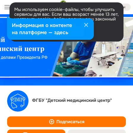
Войти
Мы используем cookie-файлы, чтобы улучшить
сервисы для вас. Если ваш возраст менее 13 лет,
настроить cookie-файлы должен ваш законный
представитель.
Больше информации
Информация о контенте
Разрешить все
Настроить
на платформе — здесь
ФГБУ "Детский медицинский центр"
Подписаться