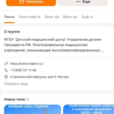
Написать
Еще
Лента
Участники
Темы
Фото
Ещё
19
138
184
Дополнительная
О группе
колонка
ФГБУ "Детский медицинский центр" Управления делами 
Президента РФ. Многопрофильное медицинское 
учреждение, оказывающее высококвалифицированную 
помощь детям и взрослым. Наш центр на протяжении всей 
своей 40-летней истории славится высоким 
https://www.kdpmc.ru/
профессионализмом врачей и их трепетным отношением к 
+7 (495) 727-11-66
каждому пациенту. В Детском медицинском центре 
применяются самые передовые технологии и современное 
Старопанский переулок, дом 3, Москва
оборудование, позволяющие проводить комплексную 
Показать еще
диагностику, эффективное лечение и реабилитацию 
пациентов. Консультируют детские врачи более 30 
специальностей – педиатр, детский хирург, дерматолог, 
Новые темы
невролог, оториноларинголог, гинеколог, гастроэнтеролог, 
детский кардиолог, нефролог и многие другие.