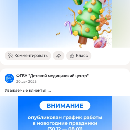
медицинского центра»!
Новый год — время надежд и
новых начинаний, мы
надеемся, что этот год
принесет вам много счастья
и радости. С уважением,
Коллектив ФГБУ «Детский
медицинский центр».
Комментировать
Класс
ФГБУ "Детский медицинский центр"
20 дек 2023
Уважаемые клиенты!
 ...