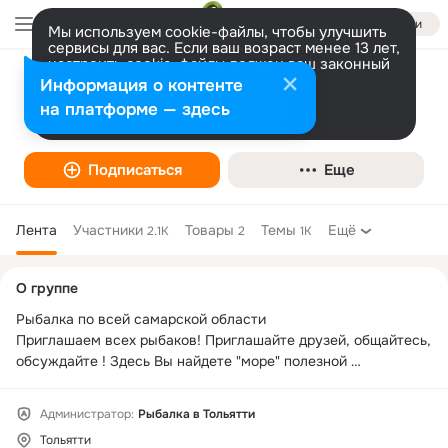
Войти
Мы используем cookie-файлы, чтобы улучшить
сервисы для вас. Если ваш возраст менее 13 лет,
настроить cookie-файлы должен ваш законный
представитель.
Больше информации
Информация о контенте
Рыбалка Тольятти (Самарская область)
Разрешить все
Настроить
на платформе — здесь
Подписаться
Еще
Лента
Участники
Товары
Темы
Ещё
2.1K
2
1K
Дополнительная
О группе
колонка
Рыбалка по всей самарской области

Приглашаем всех рыбаков! Приглашайте друзей, общайтесь, 
обсуждайте ! Здесь Вы найдете "море" полезной 
информации! Все добрые и общительные! 

Администратор:
Рыбалка в Тольятти
Удачной рыбалки !!!
Тольятти