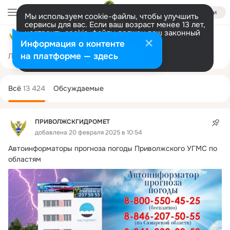
Войти
Мы используем cookie-файлы, чтобы улучшить
сервисы для вас. Если ваш возраст менее 13 лет,
настроить cookie-файлы должен ваш законный
ПРИВОЛЖСКГИДРОМЕТ
представитель.
Больше информации
Информация о контенте
Разрешить все
Настроить
на платформе — здесь
Лента
Участники
Темы
Фото
Ещё
1.2K
13K
15K
Дополнительная
колонка
Всё
13 424
Обсуждаемые
ПРИВОЛЖСКГИДРОМЕТ
добавлена 20 февраля 2025 в 10:54
Автоинформаторы прогноза погоды Приволжского УГМС по 
областям