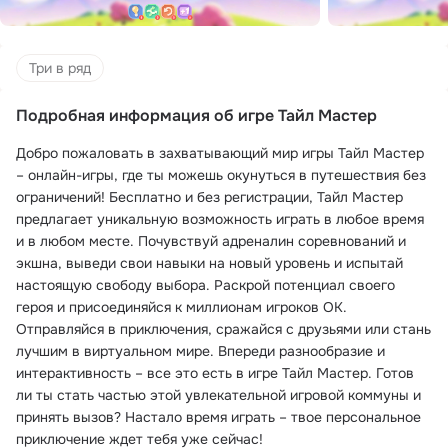
Три в ряд
Подробная информация об игре Тайл Мастер
Добро пожаловать в захватывающий мир игры Тайл Мастер
– онлайн-игры, где ты можешь окунуться в путешествия без
ограничений! Бесплатно и без регистрации, Тайл Мастер
предлагает уникальную возможность играть в любое время
и в любом месте. Почувствуй адреналин соревнований и
экшна, выведи свои навыки на новый уровень и испытай
настоящую свободу выбора. Раскрой потенциал своего
героя и присоединяйся к миллионам игроков ОК.
Отправляйся в приключения, сражайся с друзьями или стань
лучшим в виртуальном мире. Впереди разнообразие и
интерактивность – все это есть в игре Тайл Мастер. Готов
ли ты стать частью этой увлекательной игровой коммуны и
принять вызов? Настало время играть – твое персональное
приключение ждет тебя уже сейчас!