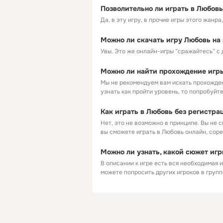
Позволительно ли играть в Любовь
Да, в эту игру, в прочие игры этого жанр
Можно ли скачать игру Любовь на
Увы. Это же онлайн-игры “сражайтесь” с 
Можно ли найти прохождение игры 
Мы не рекомендуем вам искать прохождени
узнать как пройти уровень, то попробуйт
Как играть в Любовь без регистра
Нет, это не возможно в принципе. Вы не 
вы сможете играть в Любовь онлайн, соре
Можно ли узнать, какой сюжет игр
В описании к игре есть вся необходимая
можете попросить других игроков в групп