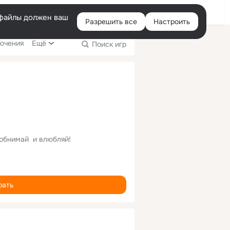
Помощь
Войти
e-файлы должен ваш
Разрешить все
Настроить
ючения
Ещё
Поиск игр
 обнимай  и влюбляй!
рать