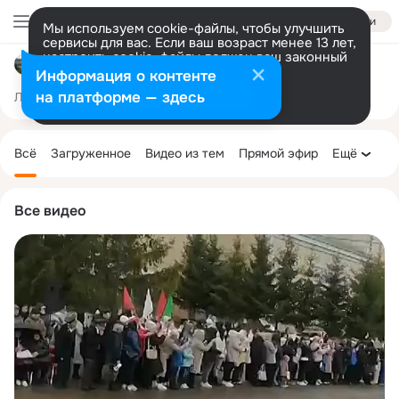
Войти
Мы используем cookie-файлы, чтобы улучшить
сервисы для вас. Если ваш возраст менее 13 лет,
настроить cookie-файлы должен ваш законный
ГАУЗ "Черемшанская ЦРБ"
представитель.
Больше информации
Информация о контенте
Разрешить все
Настроить
на платформе — здесь
Лента
Участники
Темы
Фото
Ещё
254
580
1.2K
Дополнительная
колонка
Всё
Загруженное
Видео из тем
Прямой эфир
Ещё
Все видео