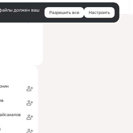
Войти
e-файлы должен ваш
Разрешить все
Настроить
Правая
ий визит: 25 мар 2013
колонка
рнин
ев
Байсакалов
н