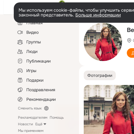
Мы используем cookie-файлы, чтобы улучшить сервис
законный представитель.
Больше информации
Левая
Главная
колонка
Ве
Видео
Группы
Люди
Д
Публикации
Игры
Фотографии
Подарки
Поздравления
Рекомендации
Сменить язык
Рекламодателям
Помощь
Новости
Ещё
Мы применяем