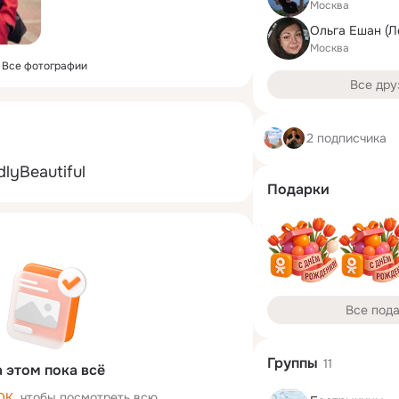
Москва
Ольга Ешан (Л
Москва
Все фотографии
Все дру
2 подписчика
lyBeautiful
Подарки
Все под
Группы
11
 этом пока всё
ОК
, чтобы посмотреть всю