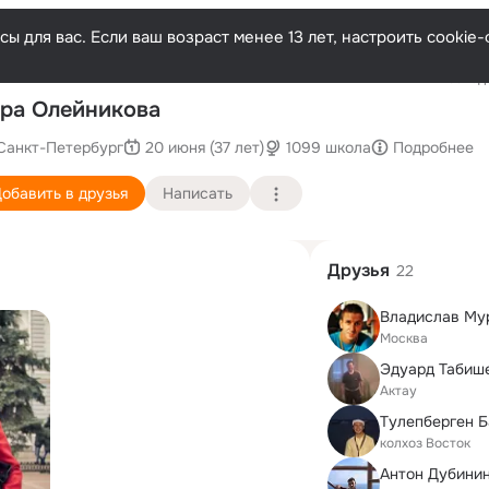
ы для вас. Если ваш возраст менее 13 лет, настроить cooki
Последн
ра Олейникова
Санкт-Петербург
20 июня (37 лет)
1099 школа
Подробнее
обавить в друзья
Написать
Друзья
22
Владислав Му
Москва
Эдуард Табиш
Актау
Тулепберген 
колхоз Восток
Антон Дубини