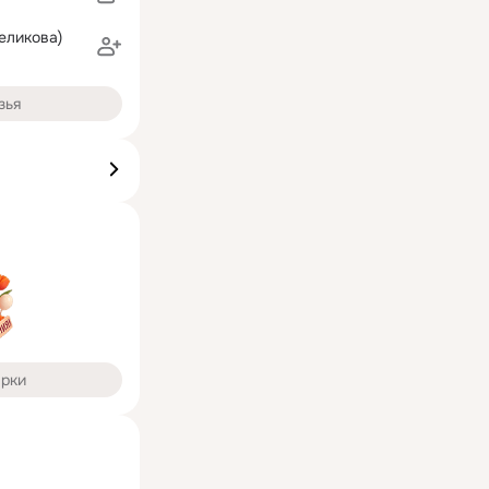
еликова)
зья
арки