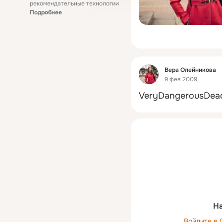
рекомендательные технологии
Подробнее
Фид
Вера Олейникова
9 фев 2009
VeryDangerousDead
На
Войдите в 