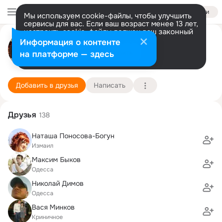
Войти
Мы используем cookie-файлы, чтобы улучшить
сервисы для вас. Если ваш возраст менее 13 лет,
настроить cookie-файлы должен ваш законный
Валентина Браила
представитель.
Больше информации
Информация о контенте
Разрешить все
Настроить
на платформе — здесь
София
5 апреля (39 лет)
Криничненская школа
Подробнее
Добавить в друзья
Написать
Друзья
138
Наташа Поносова-Богун
Измаил
Максим Быков
Одесса
Николай Димов
Одесса
Вася Минков
Криничное