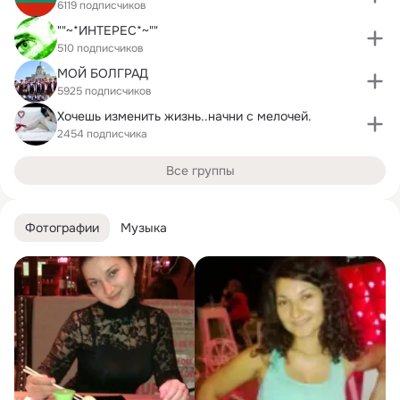
6119 подписчиков
""~*ИНТЕРЕС*~""
510 подписчиков
МОЙ БОЛГРАД
5925 подписчиков
Хочешь изменить жизнь..начни с мелочей.
2454 подписчика
Все группы
Фотографии
Музыка