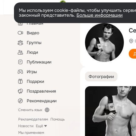
Мы используем cookie-файлы, чтобы улучшить сервис
законный представитель.
Больше информации
Левая
Главная
колонка
Се
Видео
Группы
Люди
Д
Публикации
Игры
Фотографии
Подарки
Поздравления
Рекомендации
Сменить язык
Рекламодателям
Помощь
Новости
Ещё
Мы применяем