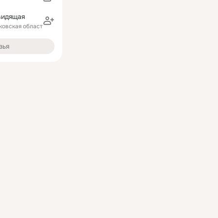
видящая
ковская область)
зья