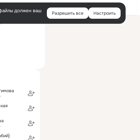
Войти
e-файлы должен ваш
Разрешить все
Настроить
Правая
ний визит: 12 окт 2013
колонка
гимова
г
ская
ва
г
абий)