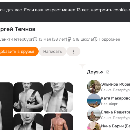
ы для вас. Если ваш возраст менее 13 лет, настроить cooki
Послед
ргей Темнов
Санкт-Петербург
13 мая (38 лет)
518 школа
Подробнее
обавить в друзья
Написать
Друзья
12
Эльмира Ибра
Санкт-Петербур
Катя Макаров
Невыборг
Елена Решето
Санкт-Петербур
Инна Варич (Б