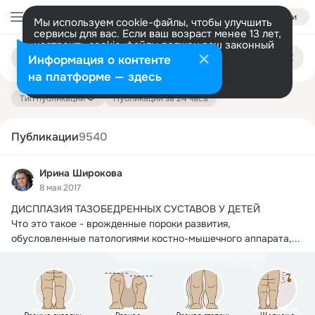
Войти
Мы используем cookie-файлы, чтобы улучшить
сервисы для вас. Если ваш возраст менее 13 лет,
настроить cookie-файлы должен ваш законный
Поиск
представитель.
Больше информации
Информация о контенте
по
публикациям
Разрешить все
Настроить
на платформе — здесь
Тип публикации
Публикации за 24 часа
Публикации
9540
Ирина Широкова
8 мая 2017
ДИСПЛАЗИЯ ТАЗОБЕДРЕННЫХ СУСТАВОВ У ДЕТЕЙ

Что это такое - врожденные пороки развития, 
обусловленные патологиями костно-мышечного аппарата,...