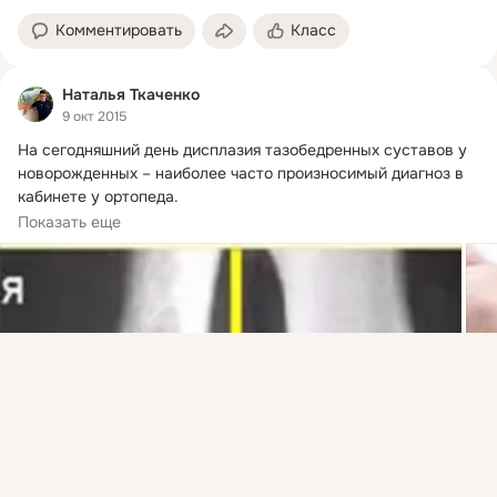
Комментировать
Класс
Наталья Ткаченко
9 окт 2015
На сегодняшний день дисплазия тазобедренных суставов у 
новорожденных – наиболее часто произносимый диагноз в 
кабинете у ортопеда.
Да,...
Показать еще
Присоединяйтесь к ОК, чтобы посмотреть больше
интересных публикаций и найти новых друзей.
Войти
Зарегистрироваться