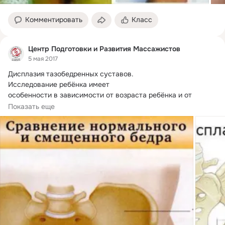
Комментировать
Класс
Центр Подготовки и Развития Массажистов
5 мая 2017
Дисплазия тазобедренных суставов.
Исследование ребёнка имеет

особенности в зависимости от возраста ребёнка и от 
степени нарушения

Показать еще
функционального состояния тазобедренного сустава. 
Осмотр ребёнка