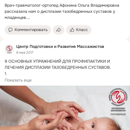
Врач-травматолог-ортопед Афонина Ольга Владимировна 
рассказала нам о дисплазии тазобедренных суставов у 
младенцев.
Встречается данная патология у 3-4 детей на 1000 
новорожденных.
Комментировать
Класс
Центр Подготовки и Развития Массажистов
6 мая 2017
9 ОСНОВНЫХ УПРАЖНЕНИЙ ДЛЯ ПРОФИЛАКТИКИ И 
ЛЕЧЕНИЯ ДИСПЛАЗИИ ТАЗОБЕДРЕННЫХ СУСТАВОВ.
1.

Малыш лежат на спинке. Мама или папа сгибают его ножки 
Показать еще
в коленных и