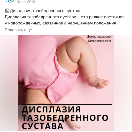
16 авг 2019
🆘 Дисплазия тазобедренного сустава

Дисплазия тазобедренного сустава – это редкое состояние 
у новорожденных, связанное с нарушением положения 
бедренной кости в суставе.
Показать еще