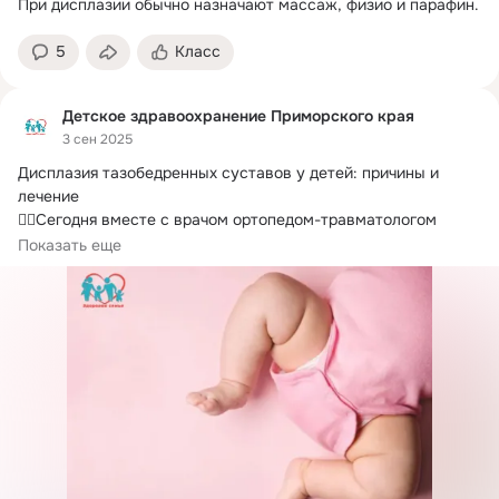
При дисплазии обычно назначают массаж, физио и парафин.
5
Класс
Детское здравоохранение Приморского края
3 сен 2025
Дисплазия тазобедренных суставов у детей: причины и 
лечение

👨‍⚕️Сегодня вместе с врачом ортопедом-травматологом 
Краевого клинического...
Показать еще