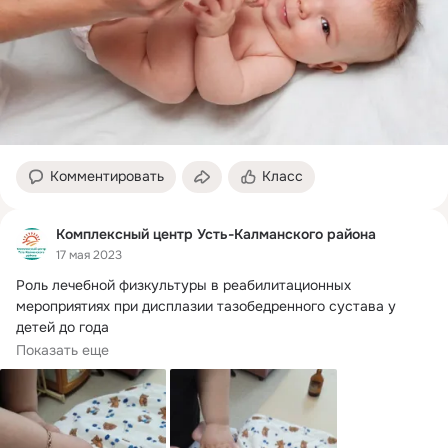
Комментировать
Класс
Комплексный центр Усть-Калманского района
17 мая 2023
Роль лечебной физкультуры в реабилитационных 
мероприятиях при дисплазии тазобедренного сустава у 
детей до года

Одна из актуальных проблем в ортопедии была и остается 
Показать еще
дисплазия тазобедренного сустава.