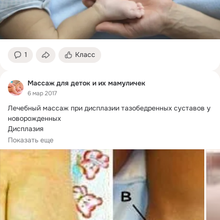
1
Класс
Массаж для деток и их мамуличек
6 мар 2017
Лечебный массаж при дисплазии тазобедренных суставов у 
новорожденных

Дисплазия

тазобедренных суставов, или врожденный вывих бедра – 
Показать еще
это частая