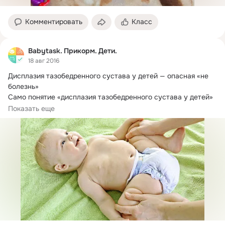
Комментировать
Класс
Babytask. Прикорм. Дети.
18 авг 2016
Дисплазия тазобедренного сустава у детей — опасная «не 
болезнь»

Само понятие «дисплазия тазобедренного сустава у детей» 
- отнюдь не...
Показать еще