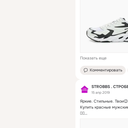
Показать еще
Комментировать
STROBBS . СТРОБ
15 апр 2019
Яркие.
 Стильные. Твои😉

Купить красные мужские
👉🏻

👉🏻