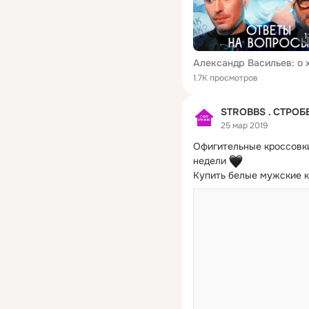
1
1.7K просмотров
STROBBS . СТРОБ
25 мар 2019
Офигительные кроссовки
недели 