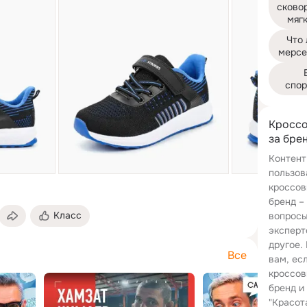
сковор
мяг
Что 
мерсе
спор
Кроссо
за бре
Контент
пользов
кроссов
бренд –
Класс
вопросы
эксперт
другое.
Все
вам, ес
кроссов
бренд и
"Красот