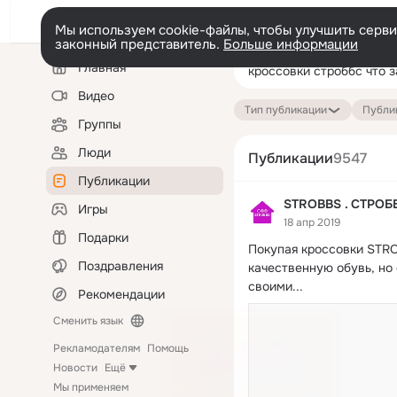
Мы используем cookie-файлы, чтобы улучшить сервис
законный представитель.
Больше информации
Левая
Поиск
Главная
колонка
по
публикациям
Видео
Тип публикации
Публик
Группы
Люди
Публикации
9547
Публикации
STROBBS . СТРОБ
Игры
18 апр 2019
Подарки
Покупая кроссовки STRO
Поздравления
качественную обувь, но
своими...
Рекомендации
Сменить язык
Рекламодателям
Помощь
Новости
Ещё
Мы применяем