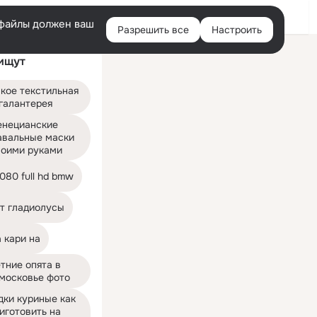
Войти
e-файлы должен ваш
Разрешить все
Настроить
Правая
ищут
колонка
кое текстильная 
галантерея
енецианские 
авальные маски 
воими руками
080 full hd bmw
ст гладиолусы
 кари на
тние опята в 
московье фото
ки куриные как 
иготовить на 