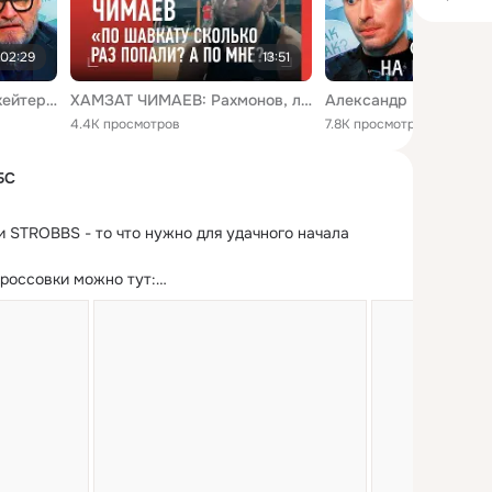
:02:29
13:51
Александр Васильев: о хейтерах, что не сказал о Gucci и Chanel, чем плох Инстаграм и как заработать
ХАМЗАТ ЧИМАЕВ: Рахмонов, ложь Макгрегора, Gucci и D&G, нож в эфире, кардио / ДУШЕВНОЕ ИНТЕРВЬЮ
4.4K просмотров
7.8K просмотров
БС
 STROBBS - то что нужно для удачного начала 