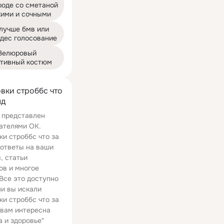
оде со сметаной 
кими и сочными
лучше бмв или 
дес голосование
Велюровый 
тивный костюм
вки строббс что
нд
 представлен
ателями ОК.
ки строббс что за
 ответы на ваши
, статьи
ов и многое
 Все это доступно
ли вы искали
ки строббс что за
 вам интересна
а и здоровье"