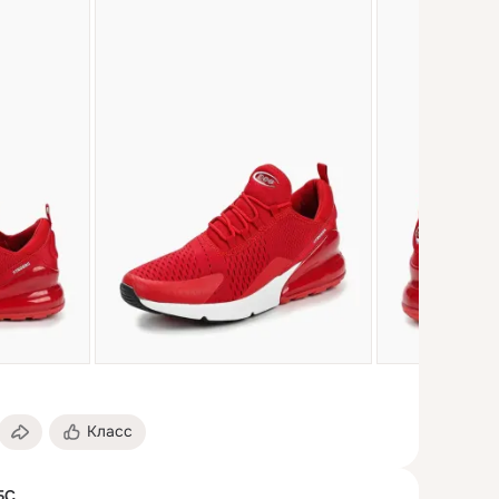
Класс
БС