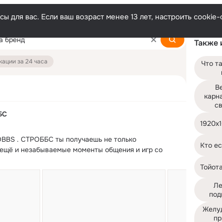
ы для вас. Если ваш возраст менее 13 лет, настроить cooki
Также 
ации за 24 часа
Что та
В
карн
с
БС
1920x1
BBS .
 СТРОББС ты получаешь не только 
Кто е
 ещё и незабываемые моменты общения и игр со 
Тойота
Ле
под
Желуд
пр