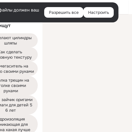
Войти
e-файлы должен ваш
Разрешить все
Настроить
Правая
ищут
колонка
елают цилиндры 
шляпы
ак сделать 
овную текстуру
мегаситель на 
ю своими руками
лка трещин на 
толке своими 
руками
 зайчик оригами 
аги для детей 5 
6 лет
дроизоляция 
никающая для 
на какая лучше