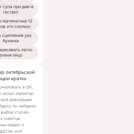
 супа при диета 
гастрит
о математике 13 
ов это сколько
 сцепления уаз 
буханка
арисовать легко 
оленя лицо
ер октябрьской
ции кратко
ожаловать в ОК,
о искал характер
ской революции
 Здесь ты найдешь
 выбор статей,
х советов,
ных видео и
другое, все