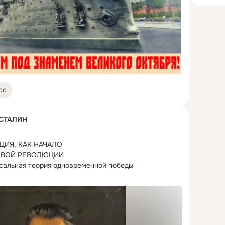
сс
 СТАЛИН
ИЯ, КАК НАЧАЛО

ВОЙ РЕВОЛЮЦИИ

сальная теория одновременной победы

транах Европы, теория невозможности