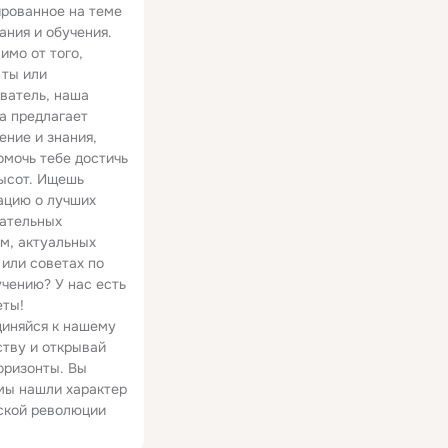
рованное на теме
02:27
01:44
ания и обучения.
имо от того,
CHRISTMAS NAIL ART TUTORIAL | GINGERBREAD KITCHEN FOOD NAIL DESIGN WINTER HOLIDAY YUMMY TREAT DIY
Nails Art Tutorial - Finger Army Shaytards Family Portrait Character Cartoon Design for Short Nails
 ты или
22.9K просмотров
13 просмотров
ватель, наша
а предлагает
ение и знания,
омочь тебе достичь
ысот. Ищешь
цию о лучших
ательных
м, актуальных
 или советах по
чению? У нас есть
еты!
иняйся к нашему
тву и открывай
оризонты. Вы
мы нашли характер
ской революции