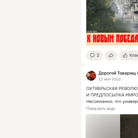
2
Кла
Дорогой Товарищ
22 июл 2022
ОКТЯБРЬСКАЯ РЕВОЛЮЦ
И ПРЕДПОСЫЛКА МИРО
Несомненно, что универ
революции в основных с
Показать еще