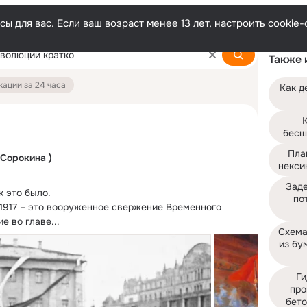
ы для вас. Если ваш возраст менее 13 лет, настроить cooki
Также 
ации за 24 часа
Как д
К
бесш
Пла
 Сорокина )
некси
Заде
к это было.
по
1917 – это вооруженное свержение Временного 
е во главе...
Схема
из бум
Ги
про
бето