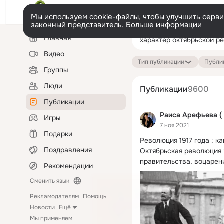
Мы используем cookie-файлы, чтобы улучшить сервис
законный представитель.
Больше информации
Левая
Поиск
Главная
колонка
по
публикациям
Видео
Тип публикации
Публик
Группы
Люди
Публикации
9600
Публикации
Раиса Арефьева (
Игры
7 ноя 2021
Подарки
Революция 1917 года : ка
Поздравления
Октябрьская революция 
правительства, воцарени
Рекомендации
Сменить язык
Рекламодателям
Помощь
Новости
Ещё
Мы применяем