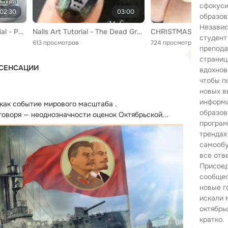
сфокуси
02:30
03:00
образов
Независ
Halloween Nails Art Tutorial - Punk Rock Scream Mask Scary Movies Design Fake Nails Stickers
Nails Art Tutorial - The Dead Grave Digger ghost spider cat tombstone graveyard design Halloween
студент
613 просмотров
724 просмотра
препода
страниц
 СЕНСАЦИИ
вдохнов
чтобы п
новых в
информа
как событие мирового масштаба .
образов
говоря — неоднозначности оценок Октябрьской...
програм
трендах
самообу
все отв
Присоед
сообщес
новые г
искали 
октябрь
кратко.