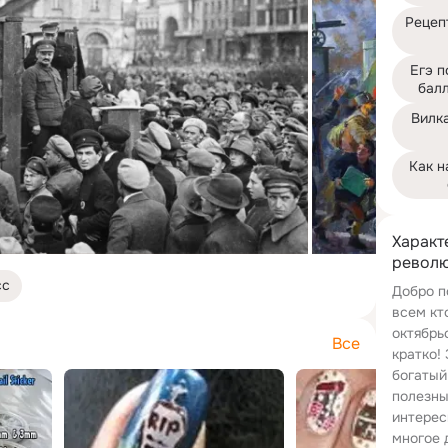
Рецепт
Егэ п
балл
Вилка
Как н
Характ
револю
сс
Добро п
всем кт
октябрь
Все
кратко!
богатый
полезны
интерес
многое 