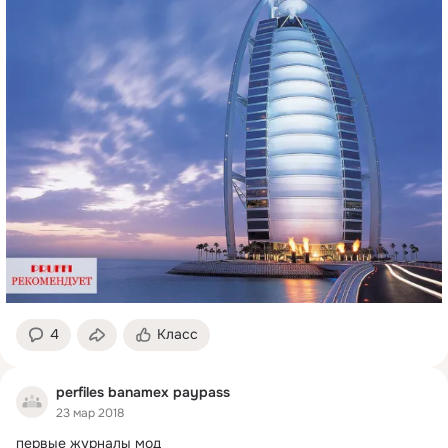
4
Класс
perfiles banamex paypass
23 мар 2018
первые журналы мод
