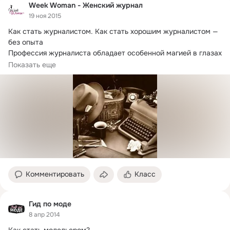
Week Woman - Женский журнал
19 ноя 2015
Как стать журналистом.
 Как стать хорошим журналистом — 
без опыта

Профессия журналиста обладает особенной магией в глазах 
молодежи.
Показать еще
Комментировать
Класс
Гид по моде
8 апр 2014
Как стать модельером?