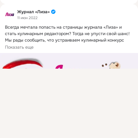
Журнал «Лиза»
11 июн 2022
Всегда мечтала попасть на страницы журнала «Лиза» и 
стать кулинарным редактором?
 Тогда не упусти свой шанс! 
Мы рады сообщить, что устраиваем кулинарный конкурс 
«Лиза. Люблю готовить».
Показать еще
Присоединяйтесь к ОК, чтобы посмотреть больше
интересных публикаций и найти новых друзей.
Войти
Зарегистрироваться
1
Класс