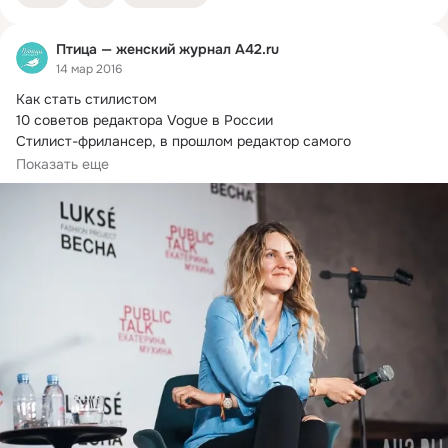
Птица — женский журнал A42.ru
14 мар 2016
Как стать стилистом

10 советов редактора Vogue в России

Стилист-фрилансер, в прошлом редактор самого 
авторитетного журнала о моде,...
Показать еще