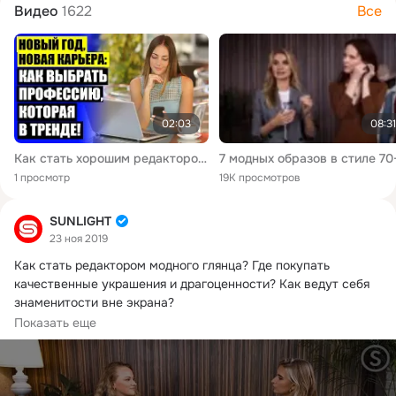
Видео
1622
Все
02:03
08:31
Как стать хорошим редактором 💡 Копирайтер кто это такой
1 просмотр
19K просмотров
SUNLIGHT
23 ноя 2019
Как стать редактором модного глянца?
 Где покупать 
качественные украшения и драгоценности? Как ведут себя 
знаменитости вне экрана?

Об...
Показать еще