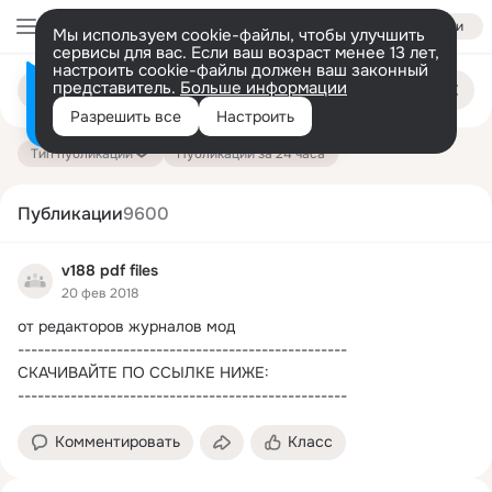
Войти
Мы используем cookie-файлы, чтобы улучшить
сервисы для вас. Если ваш возраст менее 13 лет,
настроить cookie-файлы должен ваш законный
Поиск
представитель.
Больше информации
Информация о контенте
по
публикациям
Разрешить все
Настроить
на платформе — здесь
Тип публикации
Публикации за 24 часа
Публикации
9600
v188 pdf files
20 фев 2018
от редакторов журналов мод

--------------------------------------------------

СКАЧИВАЙТЕ ПО ССЫЛКЕ НИЖЕ:

--------------------------------------------------
Комментировать
Класс