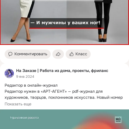
Комментировать
Класс
На Заказе | Работа из дома, проекты, фриланс
9 янв 2024
Редактор в онлайн-журнал

Редактор нужен в «АРТ-АГЕНТ» — pdf-журнал для 
художников, творцов, поклонников искусства.
 Новый номер 
выходит раз в 1,5 месяца.
Показать еще