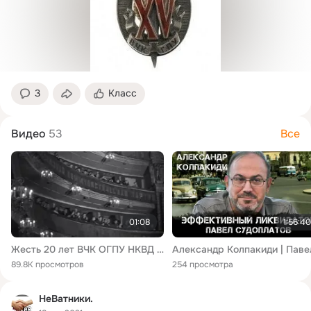
3
Класс
Видео
53
Все
01:08
1:56:40
Жесть 20 лет ВЧК ОГПУ НКВД Речь Микояна 20 Years VCHK GPU NKVD Mikoyan
89.8K просмотров
254 просмотра
НеВатники.