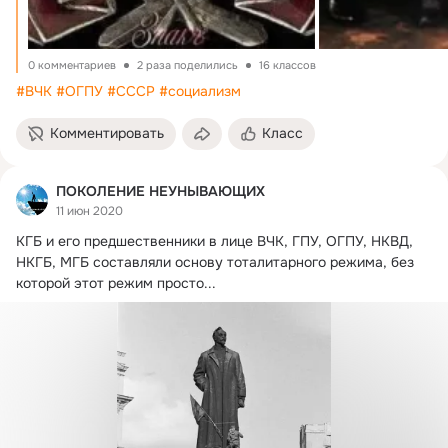
0 комментариев
2 раза поделились
16 классов
#ВЧК
#ОГПУ
#СССР
#социализм
Комментировать
Класс
ПОКОЛЕНИЕ НЕУНЫВАЮЩИХ
11 июн 2020
КГБ и его предшественники в лице ВЧК, ГПУ, ОГПУ, НКВД, 
НКГБ, МГБ состaвляли основу тотaлитaрного режимa, без 
которой этот режим просто...