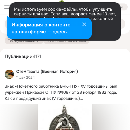
Войти
Мы используем cookie-файлы, чтобы улучшить
сервисы для вас. Если ваш возраст менее 13 лет,
настроить cookie-файлы должен ваш законный
Поиск
представитель.
Больше информации
Информация о контенте
по
публикациям
Разрешить все
Настроить
на платформе — здесь
Тип публикации
Публикации за 24 часа
Публикации
4171
СтеНГазета (Военная История)
11 дек 2024
Знак «Почетного работника ВЧК-ГПУ» XV годовщины был 
учрежден Приказом ОГПУ №1087 от 23 ноября 1932 года.
Как и предыдущий знак (V годовщины)...