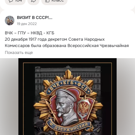
104
Класс
ВИЗИТ В СССР!...
19 дек 2022
ВЧК – ГПУ – НКВД - КГБ

20 декабря 1917 года декретом Совета Народных 
Комиссаров была образована Всероссийская Чрезвычайная 
Комиссия...
Показать еще