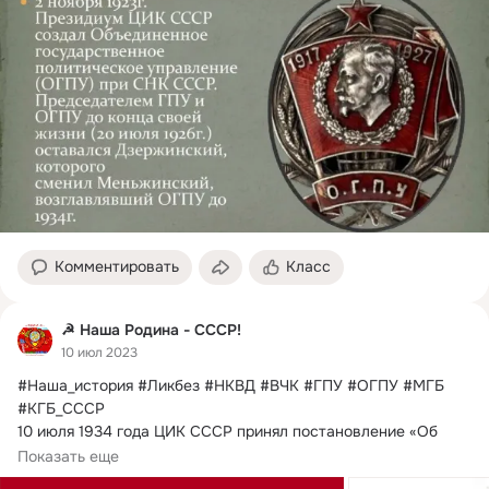
Комментировать
Класс
☭ Наша Родина - СССР!
10 июл 2023
#Наша_история #Ликбез #НКВД #ВЧК #ГПУ #ОГПУ #МГБ 
#КГБ_СССР

10 июля 1934 года ЦИК СССР принял постановление «Об 
образовании общесоюзного...
Показать еще