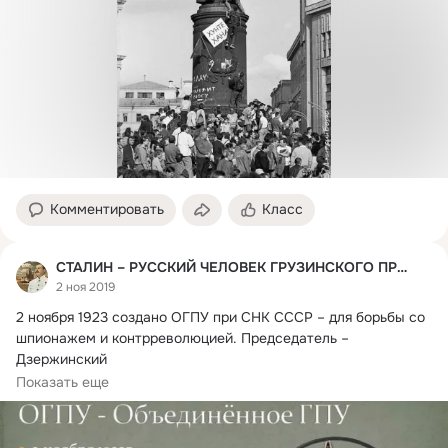
Комментировать
Класс
СТАЛИН – РУССКИЙ ЧЕЛОВЕК ГРУЗИНСКОГО ПРОИСХОЖДЕНИЯ
2 ноя 2019
2 ноября 1923 создано ОГПУ при СНК СССР – для борьбы со 
шпионажем и контрреволюцией.
 Председатель – 
Дзержинский

Еще в 1917 году постановлением...
Показать еще