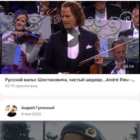
04:09
Русский вальс Шостаковича, чистый шедевр...André Rieu - The Second Waltz (Shostakovich)
25 711 просмотров
Фид
Андрей Гуменный
9 мая 2025