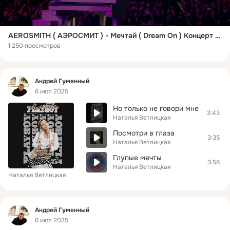
AEROSMITH ( АЭРОСМИТ ) - Мечтай ( Dream On ) Концерт на арене Донингтон Парк. Запись 2014 года
1 250 просмотров
Фид
Андрей Гуменный
6 июл 2025
Но только не говори мне
3:43
Наталья Ветлицкая
Посмотри в глаза
3:35
Наталья Ветлицкая
Глупые мечты
3:58
Наталья Ветлицкая
Наталья Ветлицкая
Фид
Андрей Гуменный
6 июл 2025