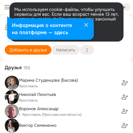
Войти
Мы используем cookie-файлы, чтобы улучшить
сервисы для вас. Если ваш возраст менее 13 лет,
настроить cookie-файлы должен ваш законный
представитель.
Больше информации
Андрей Гуменный
Информация о контенте
Разрешить все
Настроить
на платформе — здесь
Ярославль
15 ноября
Подробнее
Добавить в друзья
Написать
Друзья
155
Марина Студенцова (Басова)
Ярославль
Николай Леонтьев
Ярославль
Воронов Александр
г. Ярославль (Ярославская область)
Виктор Семененко