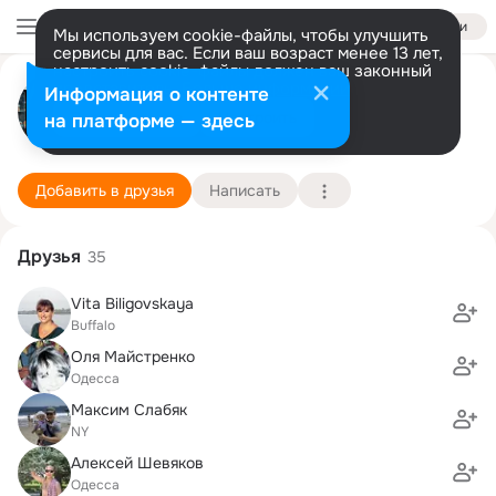
Войти
Мы используем cookie-файлы, чтобы улучшить
сервисы для вас. Если ваш возраст менее 13 лет,
настроить cookie-файлы должен ваш законный
Sergey Belenkiy
представитель.
Больше информации
Информация о контенте
Разрешить все
Настроить
на платформе — здесь
New York
21 марта (54 года)
117 школа
Подробнее
Добавить в друзья
Написать
Друзья
35
Vita Biligovskaya
Buffalo
Оля Майстренко
Одесса
Мaксим Слабяк
NY
Алексей Шевяков
Одесса