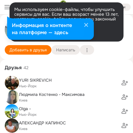
Войти
Мы используем cookie-файлы, чтобы улучшить
сервисы для вас. Если ваш возраст менее 13 лет,
настроить cookie-файлы должен ваш законный
представитель.
Больше информации
Elena Sandalova
Информация о контенте
Разрешить все
Настроить
на платформе — здесь
New York
17 мая
Подробнее
Добавить в друзья
Написать
Друзья
42
YURI SIKREVICH
Нью-Йорк
Людмила Костенко - Максимова
Киев
Olga -
Нью-Йорк
АЛЕКСАНДР КАПИНОС
Киев