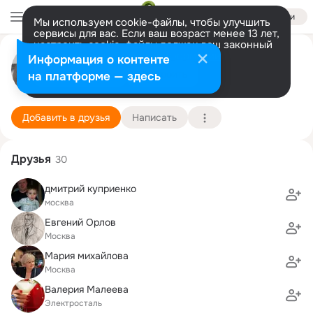
Войти
Мы используем cookie-файлы, чтобы улучшить
сервисы для вас. Если ваш возраст менее 13 лет,
настроить cookie-файлы должен ваш законный
представитель.
Больше информации
Михаил Боев
Информация о контенте
Разрешить все
Настроить
на платформе — здесь
Москва
15 февраля
Подробнее
Добавить в друзья
Написать
Друзья
30
дмитрий куприенко
москва
Евгений Орлов
Москва
Мария михайлова
Москва
Валерия Малеева
Электросталь