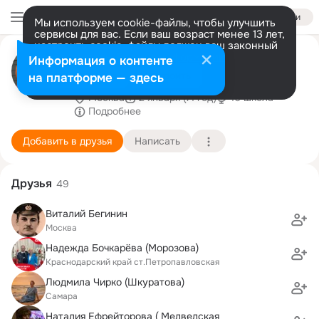
Войти
Мы используем cookie-файлы, чтобы улучшить
сервисы для вас. Если ваш возраст менее 13 лет,
настроить cookie-файлы должен ваш законный
Татьяна
представитель.
Больше информации
Информация о контенте
Желдакова(Пятаева,Воронина)
Разрешить все
Настроить
на платформе — здесь
Москва
2 января (71 год)
10 школа
Подробнее
Добавить в друзья
Написать
Друзья
49
Виталий Бегинин
Москва
Надежда Бочкарёва (Морозова)
Краснодарский край ст.Петропавловская
Людмила Чирко (Шкуратова)
Самара
Наталия Ефрейторова ( Медведская