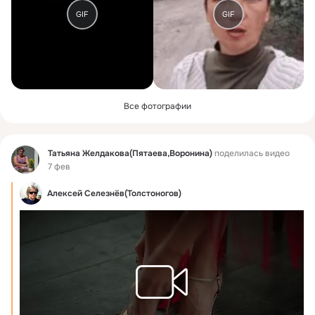
GIF
GIF
Все фотографии
Фид
Татьяна Желдакова(Пятаева,Воронина)
поделилась видео
7 фев
Алексей Селезнёв(Толстоногов)