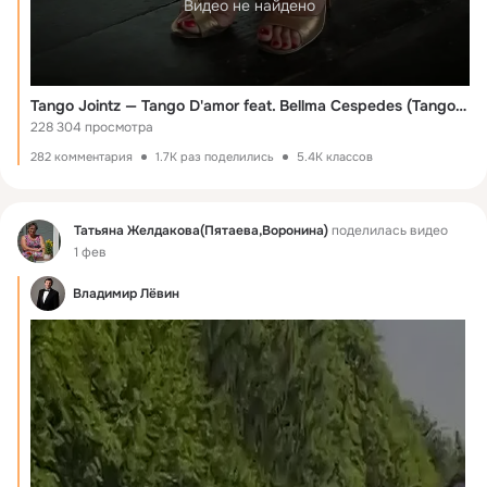
Видео не найдено
Tango Jointz — Tango D'amor feat. Bellma Cespedes (Tango Furioso)
228 304 просмотра
282 комментария
1.7K раз поделились
5.4K классов
Фид
Татьяна Желдакова(Пятаева,Воронина)
поделилась видео
1 фев
Владимир Лёвин