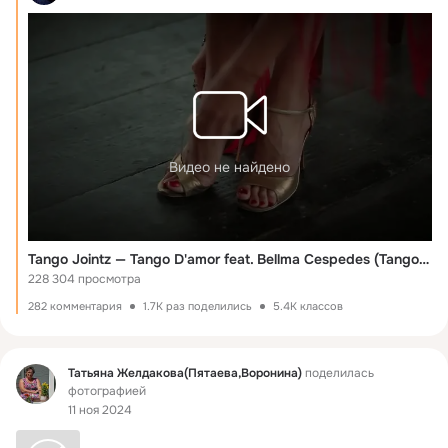
Видео не найдено
Tango Jointz — Tango D'amor feat. Bellma Cespedes (Tango Furioso)
228 304 просмотра
282 комментария
1.7K раз поделились
5.4K классов
Фид
Татьяна Желдакова(Пятаева,Воронина)
поделилась
фотографией
11 ноя 2024