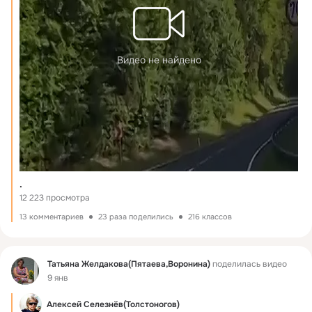
Видео не найдено
.
12 223 просмотра
13 комментариев
23 раза поделились
216 классов
Фид
Татьяна Желдакова(Пятаева,Воронина)
поделилась видео
9 янв
Алексей Селезнёв(Толстоногов)