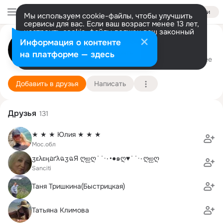
Войти
Мы используем cookie-файлы, чтобы улучшить
сервисы для вас. Если ваш возраст менее 13 лет,
настроить cookie-файлы должен ваш законный
представитель.
Больше информации
Олег Швеев
Информация о контенте
Разрешить все
Настроить
на платформе — здесь
Зеленоград
8 марта (47 лет)
Подробнее
Добавить в друзья
Написать
Друзья
131
★ ★ ★ Юлия ★ ★ ★
Мос.обл
ʒελεңอґλฉʒฉЯ ღஐღ˙˙·٠•●๑ღ♥˙˙·٠ღஐღ
Sanciti
Таня Тришкина(Быстрицкая)
Татьяна Климова