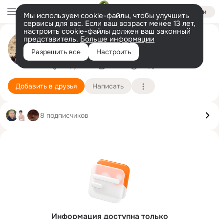
Войти
Мы используем cookie-файлы, чтобы улучшить
сервисы для вас. Если ваш возраст менее 13 лет,
настроить cookie-файлы должен ваш законный
Max Belski
представитель.
Больше информации
https://maximbelski.wixsite.com/maximus
Разрешить все
Настроить
Иерусалим
24 мая
Подробнее
Добавить в друзья
Написать
8 подписчиков
Информация доступна только