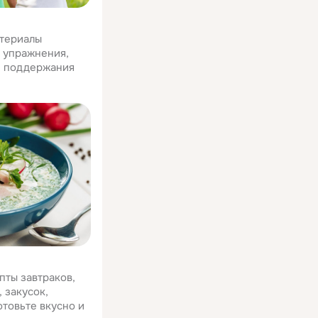
атериалы
е упражнения,
я поддержания
пты завтраков,
 закусок,
отовьте вкусно и