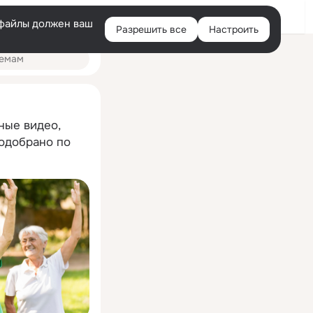
Помощь
Войти
й
e-файлы должен ваш
Разрешить все
Настроить
Правая
колонка
ные видео,
подобрано по