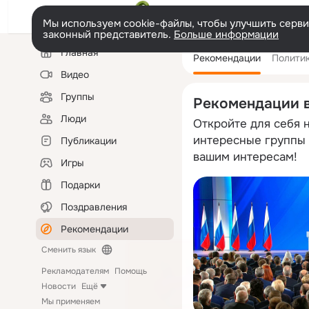
Мы используем cookie-файлы, чтобы улучшить сервис
законный представитель.
Больше информации
Левая
Главная
Рекомендации
Полити
колонка
Видео
Группы
Рекомендации 
Люди
Откройте для себя 
интересные группы 
Публикации
вашим интересам!
Игры
Подарки
Поздравления
Рекомендации
Сменить язык
Рекламодателям
Помощь
Новости
Ещё
Мы применяем