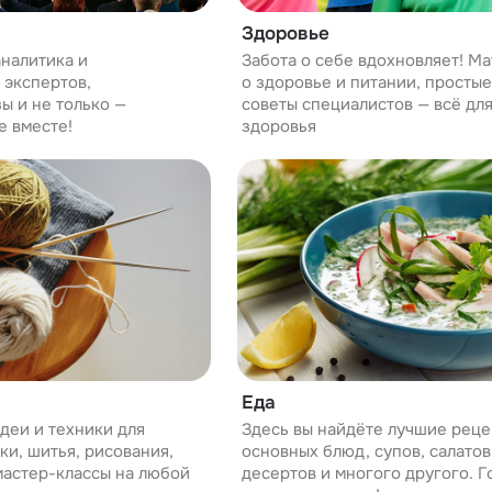
Здоровье
аналитика и
Забота о себе вдохновляет! М
 экспертов,
о здоровье и питании, просты
ы и не только —
советы специалистов — всё дл
е вместе!
здоровья
Еда
деи и техники для
Здесь вы найдёте лучшие реце
ки, шитья, рисования,
основных блюд, супов, салатов,
 мастер-классы на любой
десертов и многого другого. Г