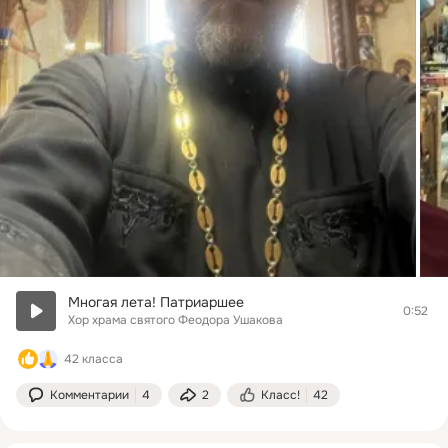
Многая лета! Патриаршее
0:52
Хор храма святого Феодора Ушакова
42 класса
Комментарии
4
2
Класс!
42