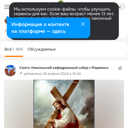
Войти
Мы используем cookie-файлы, чтобы улучшить
сервисы для вас. Если ваш возраст менее 13 лет,
настроить cookie-файлы должен ваш законный
Свято-Никольский кафедральный собор г.Мариинск
представитель.
Больше информации
Информация о контенте
Разрешить все
Настроить
на платформе — здесь
Лента
Участники
Темы
Фото
Ещё
1.1K
1.4K
2.8K
Дополнительная
колонка
Всё
1 466
Обсуждаемые
Свято-Никольский кафедральный собор г.Мариинск
добавлена 28 апреля 2024 в 14:54