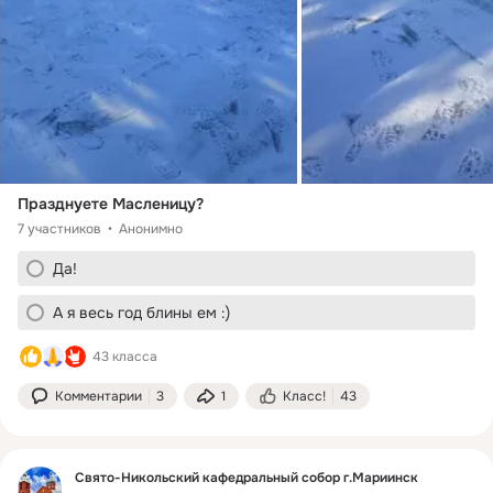
Празднуете Масленицу?
7 участников
Анонимно
Да!
А я весь год блины ем :)
43 класса
Комментарии
3
1
Класс!
43
Свято-Никольский кафедральный собор г.Мариинск