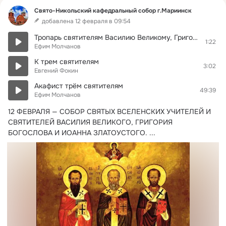
Свято-Никольский кафедральный собор г.Мариинск
добавлена 12 февраля в 09:54
Тропарь святителям Василию Великому, Григорию Богослову и Иоанну Златоусту
1:22
Ефим Молчанов
К трем святителям
3:02
Евгений Фокин
Акафист трём святителям
49:39
Ефим Молчанов
12 ФЕВРАЛЯ — СОБОР СВЯТЫХ ВСЕЛЕНСКИХ УЧИТЕЛЕЙ И 
СВЯТИТЕЛЕЙ ВАСИЛИЯ ВЕЛИКОГО, ГРИГОРИЯ 
БОГОСЛОВА И ИОАННА ЗЛАТОУСТОГО.
 ...