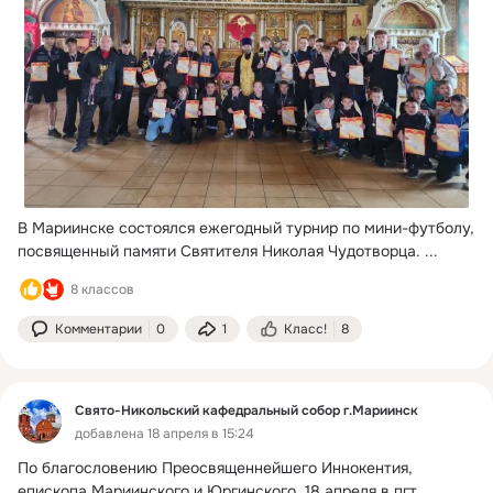
В Мариинске состоялся ежегодный турнир по мини-футболу, 
посвященный памяти Святителя Николая Чудотворца.
 ...
8 классов
Комментарии
0
1
Класс!
8
Свято-Никольский кафедральный собор г.Мариинск
добавлена 18 апреля в 15:24
По благословению Преосвященнейшего Иннокентия, 
епископа Мариинского и Юргинского, 18 апреля в пгт.
 ...