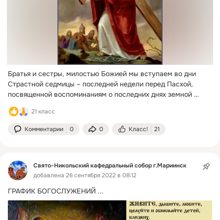
Братья и сестры, милостью Божией мы вступаем во дни 
Страстной седмицы – последней недели перед Пасхой, 
посвященной воспоминаниям о последних днях земной 
жизни Спасителя, о Его страданиях, Крестной смерти и 
21 класс
погребении.
 ...
Комментарии
0
0
Класс!
21
Свято-Никольский кафедральный собор г.Мариинск
добавлена 26 сентября 2022 в 08:12
ГРАФИК БОГОСЛУЖЕНИЙ
 ...