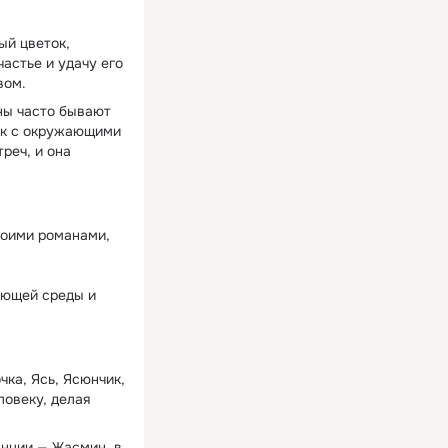
ый цветок,
астье и удачу его
вом.
ны часто бывают
ык с окружающими
реч, и она
воими романами,
ающей среды и
ка, Ясь, Ясюнчик,
ловеку, делая
анции — Жасмин, в