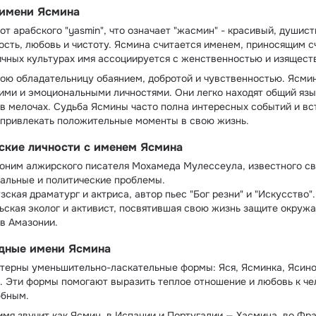
 имени Ясмина
т арабского "yasmin", что означает "жасмин" - красивый, душист
ть, любовь и чистоту. Ясмина считается именем, приносящим сч
ичных культурах имя ассоциируется с женственностью и изящест
ою обладательницу обаянием, добротой и чувственностью. Ясми
ими и эмоциональными личностями. Они легко находят общий яз
 в мелочах. Судьба Ясмины часто полна интересных событий и вст
 привлекать положительные моменты в свою жизнь.
ские личности с именем Ясмина
доним алжирского писателя Мохамеда Мулессеула, известного с
альные и политические проблемы.
ская драматург и актриса, автор пьес "Бог резни" и "Искусство".
ьская эколог и активист, посвятившая свою жизнь защите окруж
в Амазонии.
дные имени Ясмина
терны уменьшительно-ласкательные формы: Яся, Ясминка, Ясиноч
а. Эти формы помогают выразить теплое отношение и любовь к че
юбным.
 имя звучит как Ясмин, в Испании и Португалии — Хасмина, во Фр