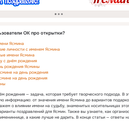
загрузка
ьзователи ОК про открытки?
мени Ясмина
кие личности с именем Ясмина
ные имени Ясмина
у с днём рождения
ень рождения Ясмины
смине на день рождения
Ясмине на день рождения
ины
м рождения — задача, которая требует творческого подхода. В э
ю информацию: от значения имени Ясмина до вариантов подарко
ажем о влиянии имени на судьбу, знаменитых носительницах этог
рианты поздравлений для Ясмин. Также вы узнаете, как организо
имениннице, а какие лучше не дарить. В конце статьи — ответы 