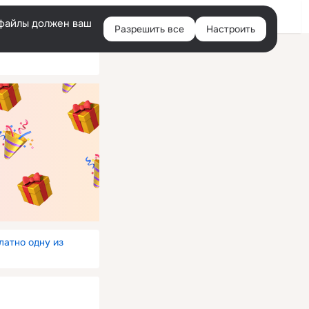
Войти
e-файлы должен ваш
Разрешить все
Настроить
Правая
колонка
латно одну из