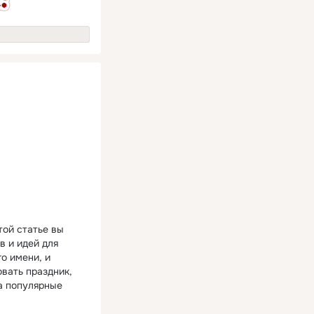
той статье вы
в и идей для
о имени, и
вать праздник,
на популярные