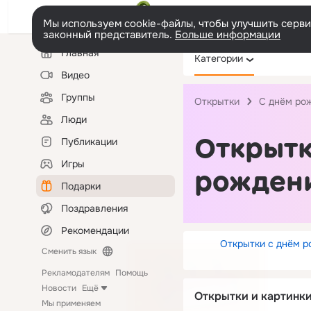
Мы используем cookie-файлы, чтобы улучшить сервис
законный представитель.
Больше информации
Левая
Главная
Категории
колонка
Видео
Группы
Открытки
С днём ро
Люди
Открытк
Публикации
Игры
рожден
Подарки
Поздравления
Рекомендации
Открытки с днём р
Сменить язык
Рекламодателям
Помощь
Новости
Ещё
Открытки и картинк
Мы применяем