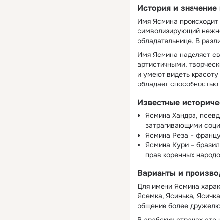
История и значение
Имя Ясмина происходит о
символизирующий нежнос
обладательнице. В разл
Имя Ясмина наделяет св
артистичными, творческ
и умеют видеть красоту
обладает способностью
Известные историче
Ясмина Хандра, псев
затрагивающими соци
Ясмина Реза – француз
Ясмина Кури – бразил
прав коренных народо
Варианты и произво
Для имени Ясмина харак
Ясемка, Ясинька, Ясичк
общение более дружел
В арабских странах это