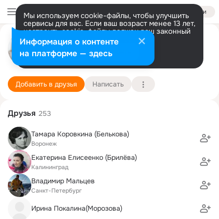
Войти
Мы используем cookie-файлы, чтобы улучшить
сервисы для вас. Если ваш возраст менее 13 лет,
настроить cookie-файлы должен ваш законный
Дмитрий Ганин
представитель.
Больше информации
Информация о контенте
Разрешить все
Настроить
на платформе — здесь
д. Шевели (Крапивинский район)
7 ноября
Подробнее
Добавить в друзья
Написать
Друзья
253
Тамара Коровкина (Белькова)
Воронеж
Екатерина Елисеенко (Брилёва)
Калининград
Владимир Мальцев
Санкт-Петербург
Ирина Покалина(Морозова)