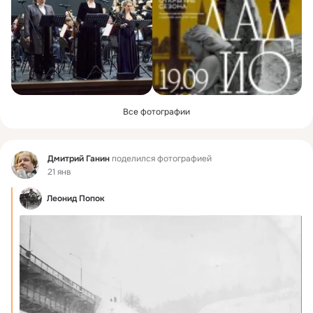
Все фотографии
Фид
Дмитрий Ганин
поделился фотографией
21 янв
Леонид Попок