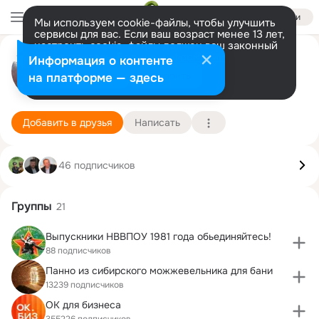
Войти
Мы используем cookie-файлы, чтобы улучшить
сервисы для вас. Если ваш возраст менее 13 лет,
настроить cookie-файлы должен ваш законный
Сергей Червяков
представитель.
Больше информации
Информация о контенте
Разрешить все
Настроить
на платформе — здесь
Калининград
16 января
Военно-педагогический факультет
Подробнее
Добавить в друзья
Написать
46 подписчиков
Группы
21
Выпускники НВВПОУ 1981 года обьединяйтесь!
88 подписчиков
Панно из сибирского можжевельника для бани
13239 подписчиков
ОК для бизнеса
355226 подписчиков