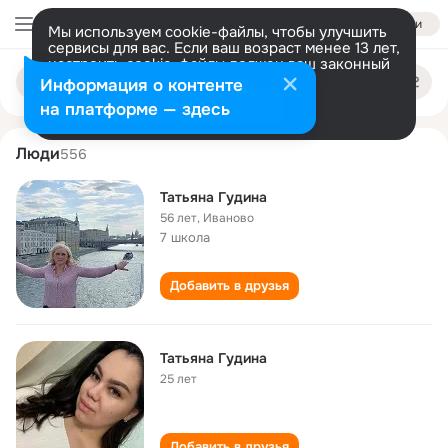
Войти
Мы используем cookie-файлы, чтобы улучшить
сервисы для вас. Если ваш возраст менее 13 лет,
настроить cookie-файлы должен ваш законный
tatyana gudina
Поиск
представитель.
Больше информации
Информация о контенте
по
людям
Разрешить все
Настроить
на платформе — здесь
Люди
556
Татьяна Гудина
56 лет
,
Иваново
7 школа
Добавить в друзья
Татьяна Гудина
25 лет
Добавить в друзья