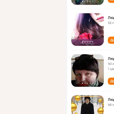
Лю
52 
До
Люд
50 
1 ш
До
Лю
68 