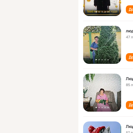
До
люд
47 
До
Лю
85 
До
Лю
57 л