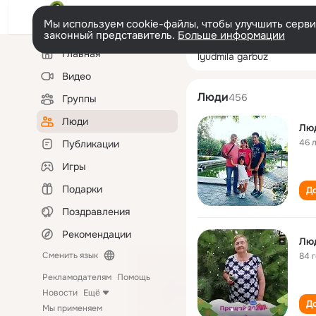
Мы используем cookie-файлы, чтобы улучшить сервис
законный представитель.
Больше информации
Левая
Поиск
Главная
lyudmila garbuz
колонка
по
людям
Видео
Люди
456
Группы
Люди
Лю
46 
Публикации
Игры
Подарки
До
Поздравления
Рекомендации
Лю
Сменить язык
84 
Рекламодателям
Помощь
Новости
Ещё
До
Мы применяем