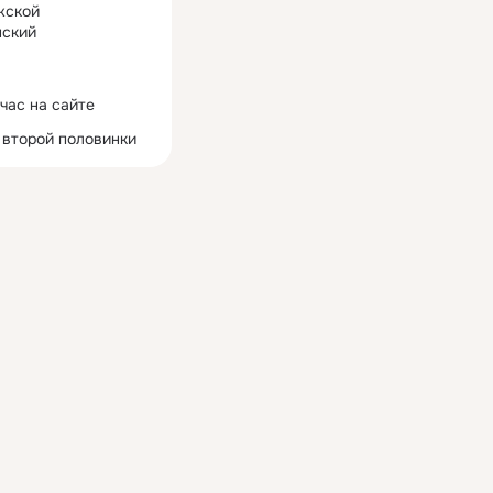
жской
ский
час на сайте
 второй половинки