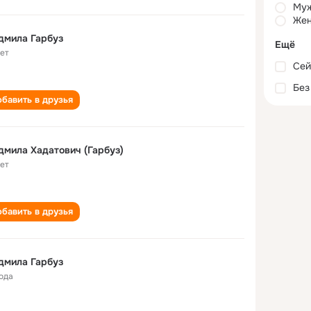
Му
Жен
дмила Гарбуз
Ещё
лет
Сей
Без
бавить в друзья
мила Хадатович (Гарбуз)
лет
бавить в друзья
дмила Гарбуз
года