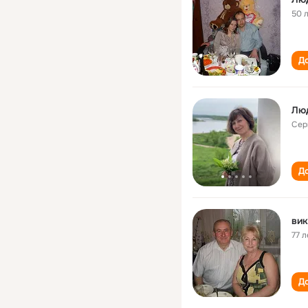
50 
До
Люд
Сер
До
вик
77 л
До