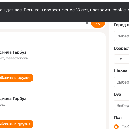
ы для вас. Если ваш возраст менее 13 лет, настроить cooki
Город 
Возрас
дмила Гарбуз
лет
,
Севастополь
Школа
бавить в друзья
Вуз
дмила Гарбуз
года
Пол
бавить в друзья
Лю