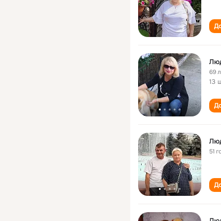
До
Лю
69 
13 
До
Лю
51 г
До
Люд