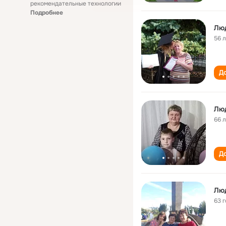
рекомендательные технологии
Подробнее
Лю
56 
До
Люд
66 
До
Лю
63 