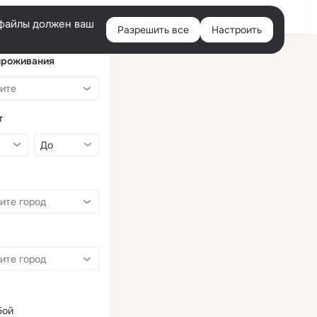
Войти
e-файлы должен ваш
Разрешить все
Настроить
Правая
колонка
проживания
т
бой