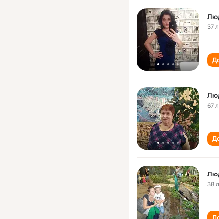
Лю
37 л
До
Лю
67 л
До
Лю
38 
До