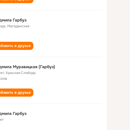
дмила Гарбуз
года
,
Магаданская
бавить в друзья
мила Муравицкая (Гарбуз)
лет
,
Красная Слобода
кола
бавить в друзья
дмила Гарбуз
лет