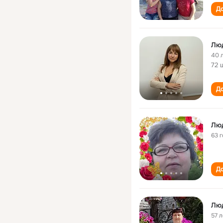
До
Лю
40 
72 
До
Лю
63 
До
Лю
57 л