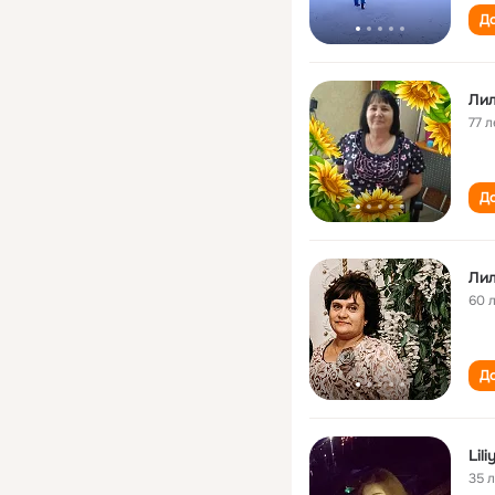
До
Лил
77 л
До
Лил
60 
До
Lil
35 