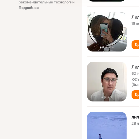
рекомендательные технологии
Подробнее
Лил
19 л
До
Лил
62 
КФУ
(бы
До
лил
28 