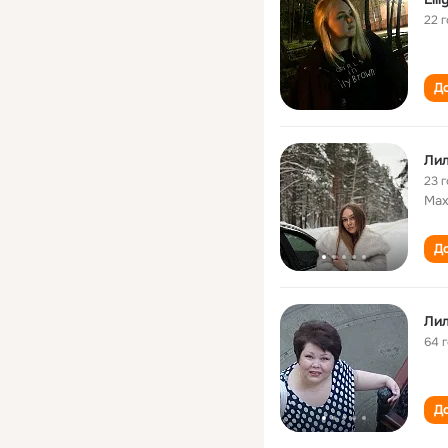
22 
До
Лил
23 
Мах
До
Лил
64 
До