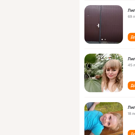
Лил
69 
До
Лил
45 
До
Лил
18 л
До