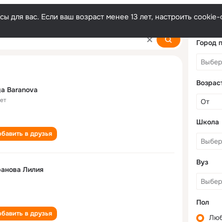
ы для вас. Если ваш возраст менее 13 лет, настроить cooki
Город 
Возрас
iya Baranova
лет
Школа
бавить в друзья
Вуз
анова Лилия
Пол
бавить в друзья
Лю