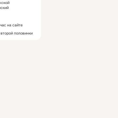
жской
ский
час на сайте
 второй половинки