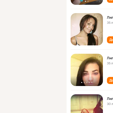
Лил
35 
До
Лил
35 
До
Лил
30 