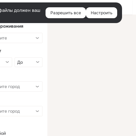
Войти
e-файлы должен ваш
Разрешить все
Настроить
Правая
колонка
проживания
т
бой