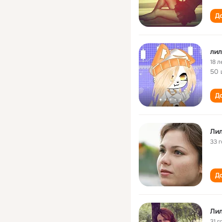
До
лил
18 л
50 
До
Лил
33 
До
Лил
31 г