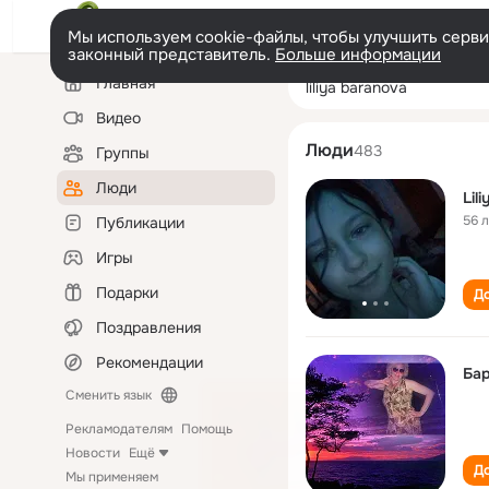
Мы используем cookie-файлы, чтобы улучшить сервис
законный представитель.
Больше информации
Левая
Поиск
Главная
liliya baranova
колонка
по
людям
Видео
Люди
483
Группы
Люди
Lil
56 
Публикации
Игры
Подарки
До
Поздравления
Рекомендации
Бар
Сменить язык
Рекламодателям
Помощь
Новости
Ещё
До
Мы применяем