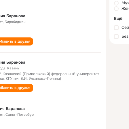
Му
Жен
ия Баранова
Ещё
ет
,
Биробиджан
Сей
Без
бавить в друзья
ия Баранова
года
,
Казань
, Казанский (Приволжский) федеральный университет
вш. КГУ им. В.И. Ульянова-Ленина)
бавить в друзья
ия Баранова
лет
,
Санкт-Петербург