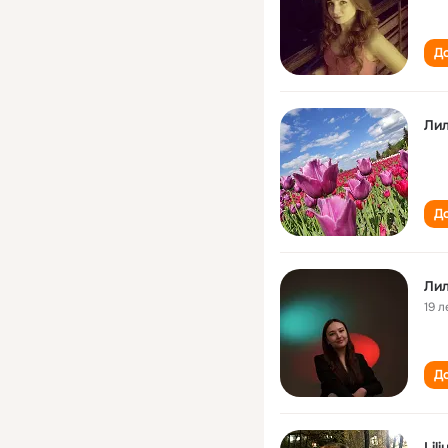
До
Лил
До
Лил
19 л
До
Lil