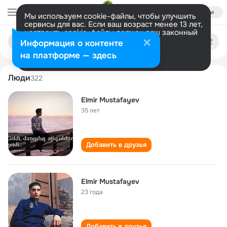
Войти
Мы используем cookie-файлы, чтобы улучшить
сервисы для вас. Если ваш возраст менее 13 лет,
настроить cookie-файлы должен ваш законный
elmir mustafayev
Поиск
представитель.
Больше информации
Информация о контенте
по
людям
Разрешить все
Настроить
на платформе — здесь
Люди
322
Elmir Mustafayev
35 лет
Добавить в друзья
Elmir Mustafayev
23 года
Добавить в друзья