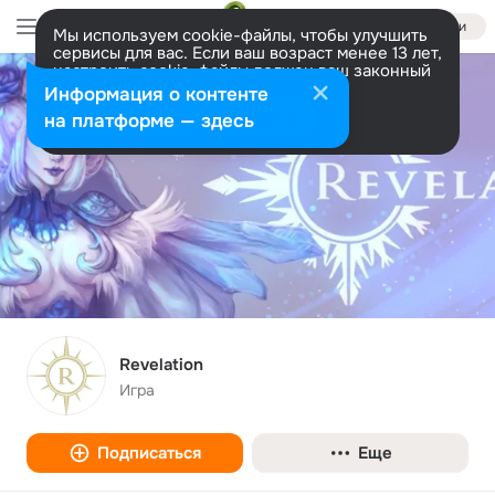
Войти
Мы используем cookie-файлы, чтобы улучшить
сервисы для вас. Если ваш возраст менее 13 лет,
настроить cookie-файлы должен ваш законный
представитель.
Больше информации
Информация о контенте
Разрешить все
Настроить
на платформе — здесь
Revelation
Игра
Подписаться
Еще