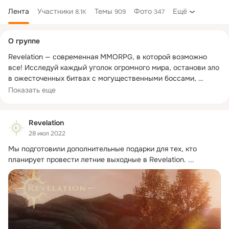
Лента
Участники
Темы
Фото
Ещё
8.1K
909
347
Дополнительная
О группе
колонка
Revelation — современная MMORPG, в которой возможно 
все! Исследуй каждый уголок огромного мира, останови зло 
в ожесточенных битвах с могущественными боссами, 
собери гильдию и прими участие в масштабных осадах 
Показать еще
https://rev.mail.ru/about
Revelation
28 июл 2022
Мы подготовили дополнительные подарки для тех, кто 
планирует провести летние выходные в Revelation.
 ...