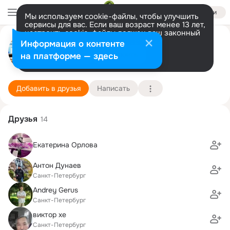
Войти
Мы используем cookie-файлы, чтобы улучшить
сервисы для вас. Если ваш возраст менее 13 лет,
настроить cookie-файлы должен ваш законный
Андрей Тушев
представитель.
Больше информации
Информация о контенте
Разрешить все
Настроить
на платформе — здесь
Санкт-Петербург
25 июля (48 лет)
60 школа
Подробнее
Добавить в друзья
Написать
Друзья
14
Екатерина Орлова
Антон Дунаев
Санкт-Петербург
Andrey Gerus
Санкт-Петербург
виктор хе
Санкт-Петербург