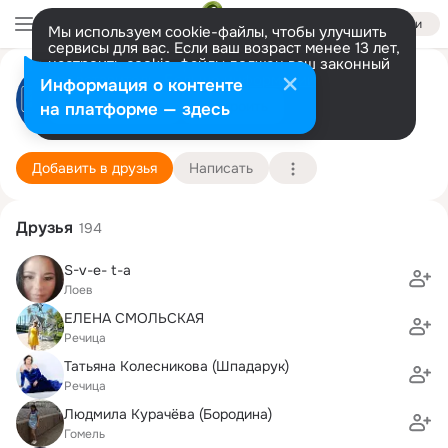
Войти
Мы используем cookie-файлы, чтобы улучшить
сервисы для вас. Если ваш возраст менее 13 лет,
настроить cookie-файлы должен ваш законный
представитель.
Больше информации
Дельта Буровая Компания
Информация о контенте
Разрешить все
Настроить
на платформе — здесь
16 октября (35 лет)
Подробнее
Добавить в друзья
Написать
Друзья
194
S-v-e- t-a
Лоев
ЕЛЕНА СМОЛЬСКАЯ
Речица
Татьяна Колесникова (Шпадарук)
Речица
Людмила Курачёва (Бородина)
Гомель