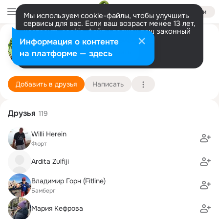
Войти
Мы используем cookie-файлы, чтобы улучшить
сервисы для вас. Если ваш возраст менее 13 лет,
настроить cookie-файлы должен ваш законный
Анна Кокарева(Шмитт)
представитель.
Больше информации
Информация о контенте
Разрешить все
Настроить
на платформе — здесь
Erlangen
30 ноября (48 лет)
1 школа
Подробнее
Добавить в друзья
Написать
Друзья
119
Willi Herein
Фюрт
Ardita Zulfiji
Владимир Горн (Fitline)
Бамберг
Мария Кефрова