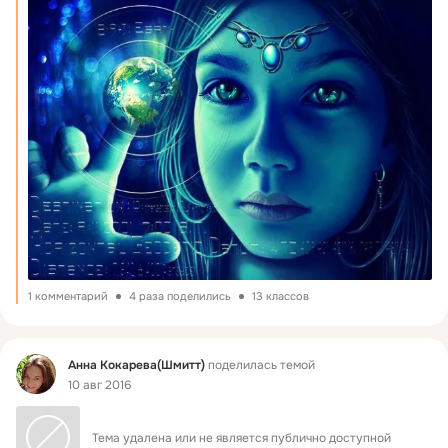
1 комментарий
4 раза поделились
13 классов
Фид
Анна Кокарева(Шмитт)
поделилась темой
10 авг 2016
Тема удалена или не является публично доступной