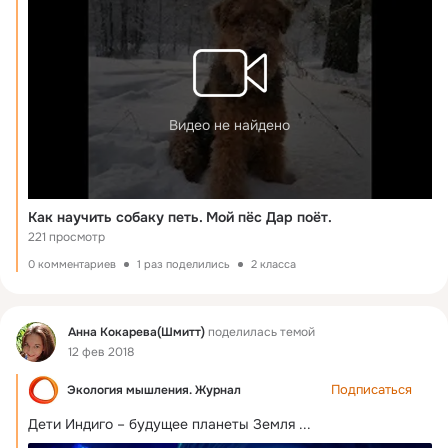
Видео не найдено
Как научить собаку петь. Мой пёс Дар поёт.
221 просмотр
0 комментариев
1 раз поделились
2 класса
Фид
Анна Кокарева(Шмитт)
поделилась темой
12 фев 2018
Подписаться
Экология мышления. Журнал
Дети Индиго – будущее планеты Земля
 ...