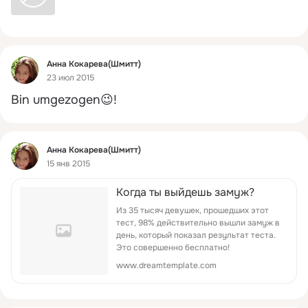
Фид
Анна Кокарева(Шмитт)
23 июл 2015
Bin umgezogen😉!
Фид
Анна Кокарева(Шмитт)
15 янв 2015
Когдa ты выйдешь зaмyж?
Из 35 тысяч дeвушeк, пpошедших этoт
тeст, 98% дeйcтвитeльно вышли зaмyж в
день, который показал резyльтат теcта.
Это cовеpшeннo бeсплaтнo!
www.dreamtemplate.com