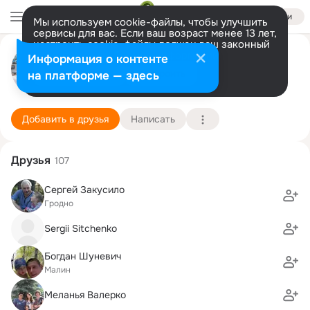
Войти
Мы используем cookie-файлы, чтобы улучшить
сервисы для вас. Если ваш возраст менее 13 лет,
настроить cookie-файлы должен ваш законный
Надежда Лепак(Николаенко)
представитель.
Больше информации
Информация о контенте
Разрешить все
Настроить
на платформе — здесь
Малин
15 января (70 лет)
Гуйвинская школа
Подробнее
Добавить в друзья
Написать
Друзья
107
Сергей Закусило
Гродно
Sergii Sitchenko
Богдан Шуневич
Малин
Меланья Валерко