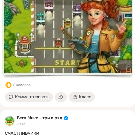
 Важно! В Ралли используется своя энергия - канистры.
На старте вы получаете 5 канистр. Если уровень пройден 
удачно - канистры не сгорают. Если вы проиграли уровень - 
с вашего счета спишется 1 канистра.
Пополнить запас топлива можно на промежуточных 
заправочных колонках, которые вы будете встречать по пути 
к финишу. Кроме того, на заправках вас будут ждать 
приятные бонусы.
8 классов
Комментировать
Класс
Вега Микс - три в ряд
7 авг
СЧАСТЛИВЧИКИ