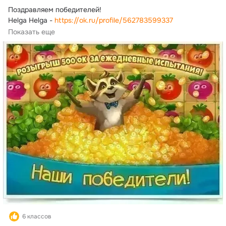
Поздравляем победителей!
Helga Helga - 
https://ok.ru/profile/562783599337
Ирина Егрищина (Карасёва) - 
Показать еще
https://ok.ru/profile/397050764313
Оля Плотникова - 
https://ok.ru/profile/509034903440
Валия Штейнбренер(Сафронова) - 
https://ok.ru/profile/512282279827
Татьяна Александровна - 
https://ok.ru/profile/521601174353
Вячеслав Русалеев - 
https://ok.ru/profile/510742455108
Оксана Усачёва - 
https://ok.ru/profile/565681192079
дарья ширяева - 
https://ok.ru/profile/557027291509
Светлана Негодченко - 
https://ok.ru/profile/355197535473
Люба Ермолова (Ендовицкая) - 
https://ok.ru/profile/360726817029
Получите свои 50 ОК!
6 классов