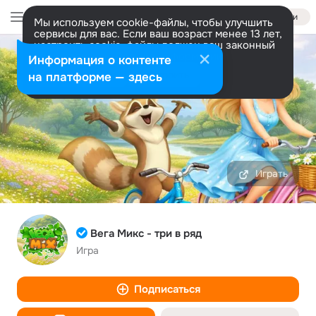
Войти
Мы используем cookie-файлы, чтобы улучшить
сервисы для вас. Если ваш возраст менее 13 лет,
настроить cookie-файлы должен ваш законный
представитель.
Больше информации
Информация о контенте
Разрешить все
Настроить
на платформе — здесь
Играть
Вега Микс - три в ряд
Игра
Подписаться