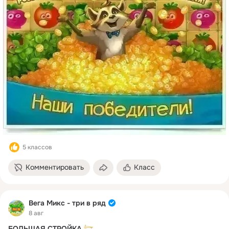
Людмила Сморчкова - 
https://ok.ru/profile/571872301712
Надежда Кретова - 
https://ok.ru/profile/578255151932
людмила охотникова сафронова - 
https://ok.ru/profile/558199245923
света мирошникова - 
https://ok.ru/profile/583332088853
Галина Бадакина - 
https://ok.ru/profile/345091854675
Иннокентий Серп - 
https://ok.ru/profile/910421355501
Получите свои 50 ОК!
5 классов
Комментировать
Класс
Вега Микс - три в ряд
8 авг
БОЛЬШАЯ СТРОЙКА