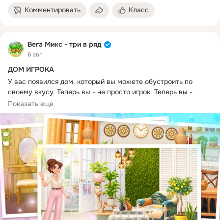
Комментировать
Класс
Вега Микс - три в ряд
6 авг
ДОМ ИГРОКА
У вас появился дом, который вы можете обустроить по 
своему вкусу. Теперь вы - не просто игрок. Теперь вы - 
главный дизайнер интерьеров!
Показать еще
Вы сами сможете создать место, где вам будет комфортно, 
красиво и спокойно.
Ваш вкус уникален. Никто не расставит мебель так, как вы. 
Никто не подберет сочетание цветов так, как это сделаете 
вы. Мы лишь даем краски, а шедевр создадите вы!
Творите! Или вытворяйте 
#ВегаМикс
#BroccoliGames