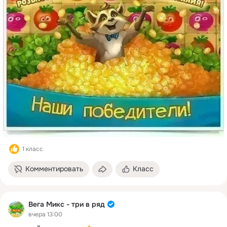
Елена Денисова(Терновая) - 
https://ok.ru/profile/331680822419
Сергей Кузьмин - 
https://ok.ru/profile/599858311996
Ольга Патрина - 
https://ok.ru/profile/589586779710
Тим Крейда - 
https://ok.ru/profile/588690139448
ОКСАНА Белоусова - 
https://ok.ru/profile/510632144956
Аксёнова Шабурова - 
https://ok.ru/profile/582742451113
Получите свои 50 ОК!
1 класс
Комментировать
Класс
Вега Микс - три в ряд
вчера 13:00