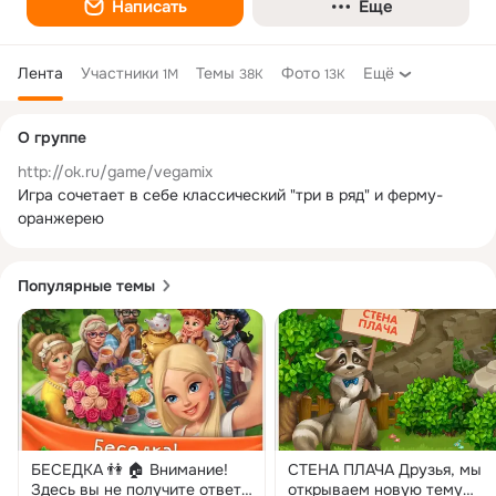
Написать
Еще
Лента
Участники
Темы
Фото
Ещё
1M
38K
13K
Дополнительная
О группе
колонка
http://ok.ru/game/vegamix
Игра сочетает в себе классический "три в ряд" и ферму-
оранжерею
Популярные темы
БЕСЕДКА 👫 🏠 Внимание!
СТЕНА ПЛАЧА Друзья, мы
Здесь вы не получите ответ
открываем новую тему