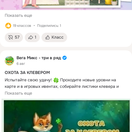
Показать еще
19 классов
Поделились: 1
57
1
Класс
Вега Микс - три в ряд
6 авг
ОХОТА ЗА КЛЕВЕРОМ
Испытайте свою удачу! 
 Проходите новые уровни на 
карте и в игровых ивентах, собирайте листики клевера и 
получайте отличные призы!
Показать еще
Подробное описание события: 
https://ok.ru/vegamix/topic/154935113378762
#ВегаМикс
#BroccoliGames