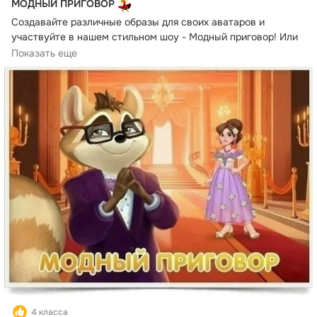
МОДНЫЙ ПРИГОВОР
Создавайте различные образы для своих аватаров и 
участвуйте в нашем стильном шоу - Модный приговор! Или 
почувствуйте себя в роли строгого жюри - участвуйте в 
Показать еще
голосовании, чтобы определить самых модных! 
Авторов самых запоминающихся нарядов ждут самые 
крутые призы! 
Подробности читайте здесь: 
https://ok.ru/vegamix/topic/156846606216138
#ВегаМикс
#BroccoliGames
4 класса