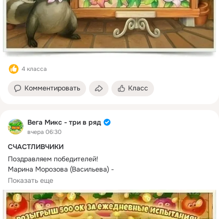
4 класса
Комментировать
Класс
Вега Микс - три в ряд
вчера 06:30
СЧАСТЛИВЧИКИ
Поздравляем победителей!
Марина Морозова (Васильева) - 
https://ok.ru/profile/510464647491
Показать еще
Любовь Бородина - 
https://ok.ru/profile/519164319808
Оксана Ионова(Дьякова) - 
https://ok.ru/profile/518459081662
Ирина Мишина - 
https://ok.ru/profile/338057525748