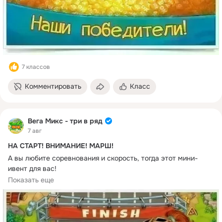
Получите свои 50 ОК!
7 классов
Комментировать
Класс
Вега Микс - три в ряд
7 авг
НА СТАРТ! ВНИМАНИЕ! МАРШ!
А вы любите соревнования и скорость, тогда этот мини-
ивент для вас!
Приглашаем всех принять участие в нашем "Ралли".
Показать еще
 В игровом окне появляется дорожка ралли, на которой 
одновременно стартуют 7 гоночных машин. Машинка в 
центре - ваша. Задача: проходя уровни, прийти к финишу 
быстрее всех.