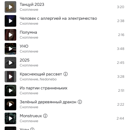
Танцуй 2023
3:20
Скопление
Человек с аллергией на электричество
2:38
Скопление
Полумна
2:16
Скопление
УНО
3:48
Скопление
2025
2:45
Скопление
Краснеющий рассвет
3:28
Скопление
Nedonebo
Из партии странненьких
2:51
Скопление
Зелёный деревянный дракон
2:22
Скопление
Monstrueux
2:44
Скопление
Угли