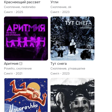
Краснеющий рассвет
Угли
Скопление, nedonebo
Скопление, ok
Сингл
2025
Сингл
2023
Аритмия
Тут снега
Povetru, скопление
Скопление, уткавшапке
Сингл
2021
Сингл
2023