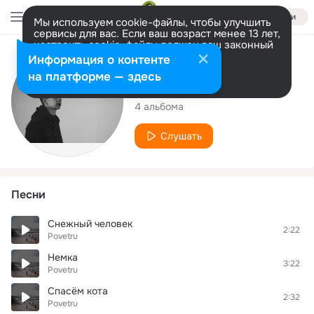
Войти
Мы используем cookie-файлы, чтобы улучшить
сервисы для вас. Если ваш возраст менее 13 лет,
настроить cookie-файлы должен ваш законный
представитель.
Больше информации
Исполнитель
Информация о контенте
Разрешить все
Настроить
на платформе — здесь
Povetru
4 альбома
Слушать
Песни
Снежный человек
2:22
Povetru
Немка
3:22
Povetru
Спасём кота
2:32
Povetru