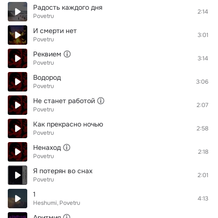
Радость каждого дня
2:14
Povetru
И смерти нет
3:01
Povetru
Реквием
3:14
Povetru
Водород
3:06
Povetru
Не станет работой
2:07
Povetru
Как прекрасно ночью
2:58
Povetru
Ненаход
2:18
Povetru
Я потерян во снах
2:01
Povetru
1
4:13
Heshumi
Povetru
Аритмия