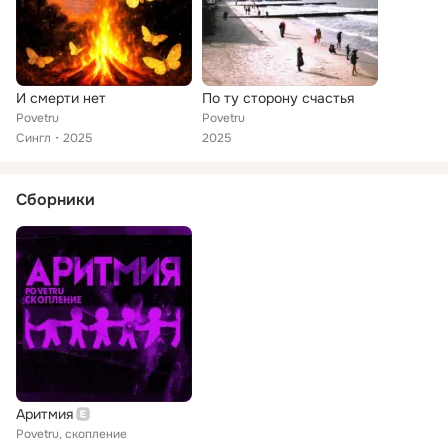
И смерти нет
По ту сторону счастья
Povetru
Povetru
Сингл
2025
2025
Сборники
Аритмия
Povetru, скопление