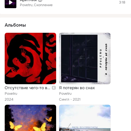
3:18
Povetru
Скопление
Альбомы
Отсутствие чего-то важного
Я потерян во снах
Povetru
Povetru
2024
Сингл
2021