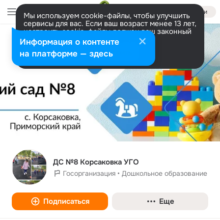
Войти
Мы используем cookie-файлы, чтобы улучшить
сервисы для вас. Если ваш возраст менее 13 лет,
настроить cookie-файлы должен ваш законный
представитель.
Больше информации
Информация о контенте
Разрешить все
Настроить
на платформе — здесь
ДС №8 Корсаковка УГО
Госорганизация • Дошкольное образование
Подписаться
Еще