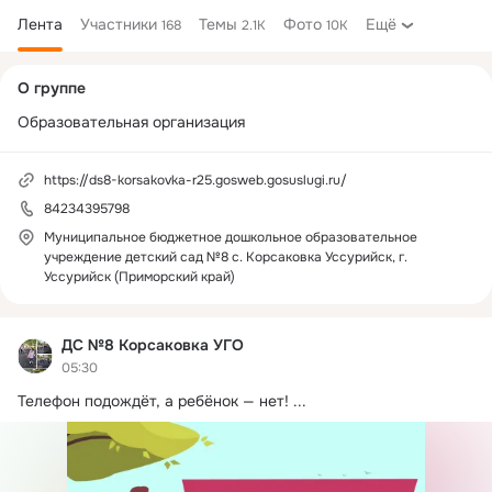
Лента
Участники
Темы
Фото
Ещё
168
2.1K
10K
Дополнительная
О группе
колонка
Образовательная организация
https://ds8-korsakovka-r25.gosweb.gosuslugi.ru/
84234395798
Муниципальное бюджетное дошкольное образовательное
учреждение детский сад №8 с. Корсаковка Уссурийск, г.
Уссурийск (Приморский край)
ДС №8 Корсаковка УГО
05:30
Телефон подождёт, а ребёнок — нет!
 ...