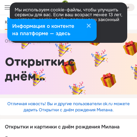
Войти
Мы используем cookie-файлы, чтобы улучшить
сервисы для вас. Если ваш возраст менее 13 лет,
настроить cookie-файлы должен ваш законный
Категории
представитель.
Больше информации
Информация о контенте
Разрешить все
Настроить
на платформе — здесь
Открытки
С днём рождения
по именам
Милана
Открытки с
днём
рождения
Милана
Отличная новость! Вы и другие пользователи ok.ru можете
дарить Открытки с днём рождения Милана.
Открытки и картинки с днём рождения Милана