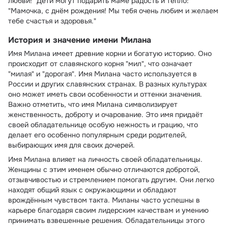
любви!" Дети могут подарить маме радость и тепло:
"Мамочка, с днём рождения! Мы тебя очень любим и желаем
тебе счастья и здоровья."
История и значение имени Милана
Имя Милана имеет древние корни и богатую историю. Оно
происходит от славянского корня "мил", что означает
"милая" и "дорогая". Имя Милана часто используется в
России и других славянских странах. В разных культурах
оно может иметь свои особенности и оттенки значения.
Важно отметить, что имя Милана символизирует
женственность, доброту и очарование. Это имя придаёт
своей обладательнице особую нежность и грацию, что
делает его особенно популярным среди родителей,
выбирающих имя для своих дочерей.
Имя Милана влияет на личность своей обладательницы.
Женщины с этим именем обычно отличаются добротой,
отзывчивостью и стремлением помогать другим. Они легко
находят общий язык с окружающими и обладают
врождённым чувством такта. Миланы часто успешны в
карьере благодаря своим лидерским качествам и умению
принимать взвешенные решения. Обладательницы этого