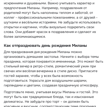
искренними и душевными. Важно учитывать характер и
предпочтения Миланы. Например, поздравления от
родителей могут быть наполнены теплом и заботой, от
коллег - профессиональными пожеланиями, а от друзей -
шутками и весёлыми историями. Не забудьте использовать
открытки и картинки, чтобы визуально подкрепить свои
слова. Они добавят красок в поздравления и сделают их
более запоминающимися.
Как отпраздновать день рождения Миланы
Для празднования дня рождения Миланы можно
организовать домашнее застолье. Начните с выбора темы
праздника, которая понравится имениннице. Это может быть
стильный вечер в ретро-стиле, романтический ужин при
свечах или весёлая вечеринка в стиле диско. Пригласите
гостей заранее, чтобы у всех была возможность
подготовиться. Украсьте дом воздушными шарами,
гирляндами и цветами, создавая праздничную атмосферу.
Подготовьте меню, учитывая вкусы Миланы и гостей. Это
могут быть как традиционные блюда, так и изысканные
деликатесы. Не забудьте про торт – он должен быть
красивым и вкусным, соответствующим теме праздника.