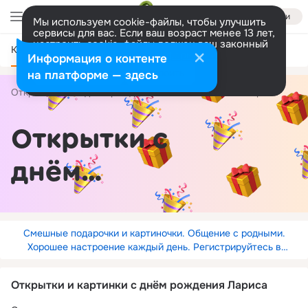
Войти
Мы используем cookie-файлы, чтобы улучшить
сервисы для вас. Если ваш возраст менее 13 лет,
настроить cookie-файлы должен ваш законный
Категории
представитель.
Больше информации
Информация о контенте
Разрешить все
Настроить
на платформе — здесь
Открытки
С днём рождения
по именам
Лариса
Открытки с
днём
рождения
Лариса
Смешные подарочки и картиночки. Общение с родными.
Хорошее настроение каждый день. Регистрируйтесь в
соцсети ОК!
Открытки и картинки с днём рождения Лариса