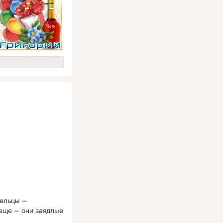
дельцы —
еще — они заядлые