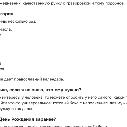
ежедневник, качественную ручку с гравировкой и тому подобное.
игория
ины несколько раз:
 числа;
а;
а;
ря.
е дает православный календарь.
ию, если я не знаю, что ему нужно?
е интересы у человека, то можете спросить у него самого, какой
айти что-то универсальное: готовый бокс с наполнением для муж
ужку и так далее.
День Рождения заранее?
о не рекомендуется: так человек навлечет на себя беду.