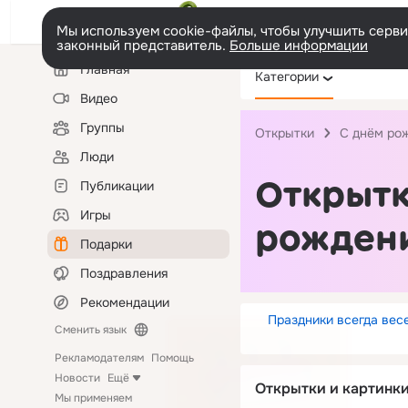
Мы используем cookie-файлы, чтобы улучшить сервис
законный представитель.
Больше информации
Левая
Главная
Категории
колонка
Видео
Группы
Открытки
С днём ро
Люди
Открытк
Публикации
Игры
рожден
Подарки
Поздравления
Рекомендации
Праздники всегда весе
Сменить язык
Рекламодателям
Помощь
Новости
Ещё
Открытки и картинк
Мы применяем