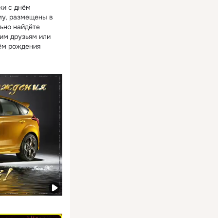
ки с днём
му, размещены в
льно найдёте
им друзьям или
нём рождения