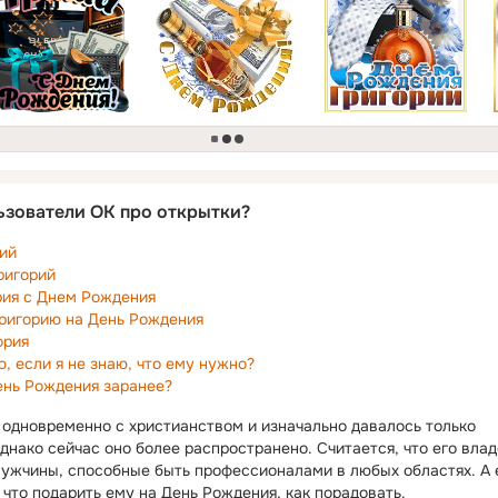
загрузка
ьзователи ОК про открытки?
ий
ригорий
рия с Днем Рождения
Григорию на День Рождения
ория
, если я не знаю, что ему нужно?
ень Рождения заранее?
 одновременно с христианством и изначально давалось только
нако сейчас оно более распространено. Считается, что его вла
ужчины, способные быть профессионалами в любых областях. А 
что подарить ему на День Рождения, как порадовать.