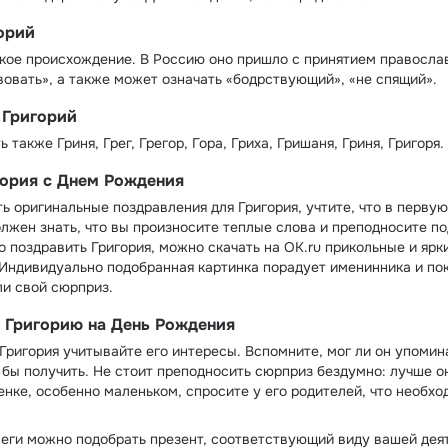
орий
кое происхождение. В Россию оно пришло с принятием правосла
вовать», а также может означать «бодрствующий», «не спящий».
 Григорий
также Гриня, Грег, Грегор, Гора, Гриха, Гришаня, Гриня, Григоря.
гория с Днем Рождения
ь оригинальные поздравления для Григория, учтите, что в перву
олжен знать, что вы произносите теплые слова и преподносите по
 поздравить Григория, можно скачать на OK.ru прикольные и ярк
Индивидуально подобранная картинка порадует именинника и пок
и свой сюрприз.
 Григорию на День Рождения
Григория учитывайте его интересы. Вспомните, мог ли он упомина
л бы получить. Не стоит преподносить сюрприз бездумно: лучше о
бенке, особенно маленьком, спросите у его родителей, что необх
леги можно подобрать презент, соответствующий виду вашей дея