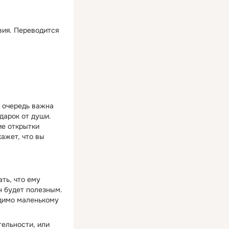
вия. Переводится
ю очередь важна
дарок от души.
ие открытки
ажет, что вы
ть, что ему
н будет полезным.
одимо маленькому
тельности, или