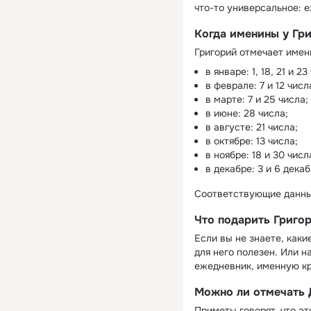
что-то универсальное: 
Когда именины у Гр
Григорий отмечает имен
в январе: 1, 18, 21 и 23
в феврале: 7 и 12 числ
в марте: 7 и 25 числа;
в июне: 28 числа;
в августе: 21 числа;
в октябре: 13 числа;
в ноябре: 18 и 30 числ
в декабре: 3 и 6 декаб
Соответствующие данны
Что подарить Григор
Если вы не знаете, каки
для него полезен. Или н
ежедневник, именную кр
Можно ли отмечать 
Приметы говорят, что эт