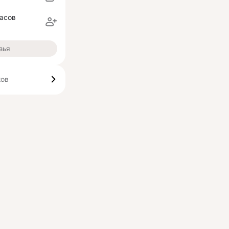
расов
зья
ков