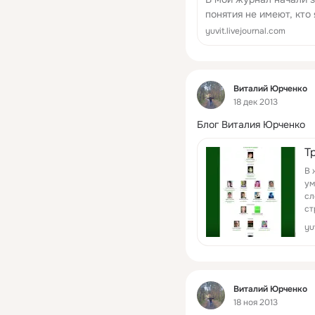
понятия не имеют, кто 
настало время написат
yuvit.livejournal.com
текст для тех кто не х
жизни.Меня зов...
Фид
Виталий Юрченко
18 дек 2013
Блог Виталия Юрченко
Т
В 
ум
сл
ст
сл
yu
Фид
Виталий Юрченко
18 ноя 2013