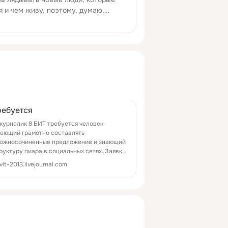
я и чем живу, поэтому, думаю,
ь верхний пост.Сначала коротенький
очет углубляться в подробности моей
ребуется
журналик 8 БИТ требуется человек
еющий грамотно составлять
ожносочиненные предложение и знающий
руктуру пиара в социальных сетях. Заявки
ать на почту…
vit-2013.livejournal.com