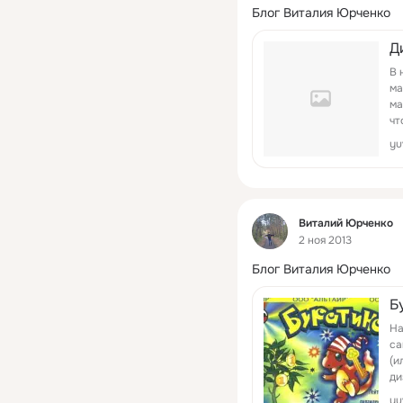
Блог Виталия Юрченко
Д
В 
ма
ма
чт
yu
Фид
Виталий Юрченко
2 ноя 2013
Блог Виталия Юрченко
Б
На
са
(и
ди
пр
yu