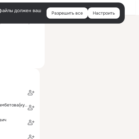
Войти
e-файлы должен ваш
Разрешить все
Настроить
Правая
ий визит: 16 апр 2016
колонка
гузель ситмухамбетова(купанова)
вич