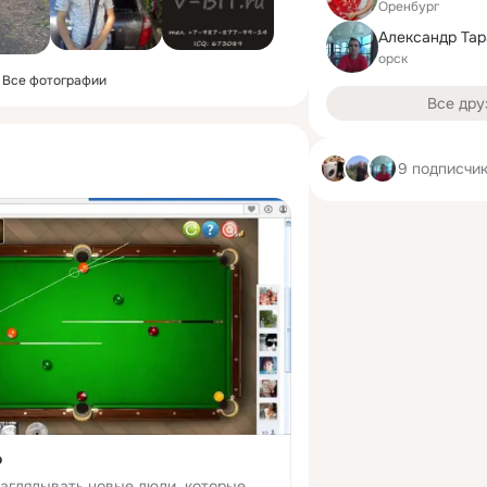
Оренбург
Александр Та
орск
Все фотографии
Все дру
9 подписчи
о
заглядывать новые люди, которые