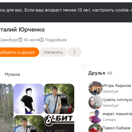
ы для вас. Если ваш возраст менее 13 лет, настроить cooki
Последн
талий Юрченко
Оренбург
16 июля
Подробнее
обавить в друзья
Написать
Друзья
48
Музыка
Игорь Харьков
Оренбург
Оренбург
мират мажито
Самара
Павел Кабаев