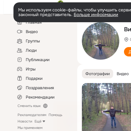
Мы используем cookie-файлы, чтобы улучшить сервис
законный представитель.
Больше информации
Левая
Главная
колонка
Ви
Видео
Группы
Люди
Д
Публикации
Игры
Фотографии
Видео
Подарки
Поздравления
Рекомендации
Сменить язык
Рекламодателям
Помощь
Новости
Ещё
Мы применяем