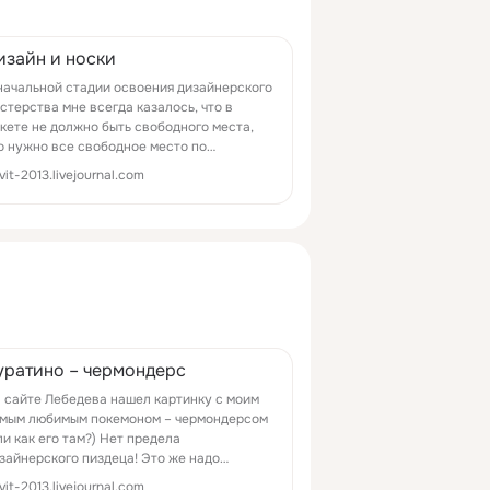
изайн и носки
начальной стадии освоения дизайнерского
стерства мне всегда казалось, что в
кете не должно быть свободного места,
о нужно все свободное место по…
vit-2013.livejournal.com
уратино – чермондерс
 сайте Лебедева нашел картинку с моим
мым любимым покемоном – чермондерсом
ли как его там?) Нет предела
зайнерского пиздеца! Это же надо
ихуячить…
vit-2013.livejournal.com