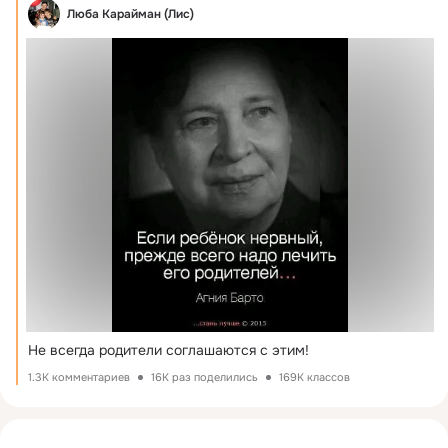
Люба Карайман (Лис)
Не всегда родители соглашаются с этим!
1.3K комментариев
16K раз поделились
169K классов