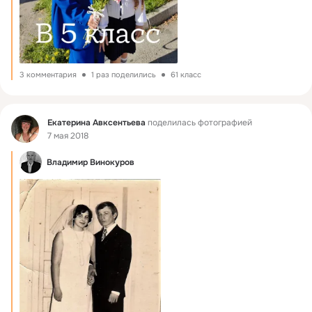
3 комментария
1 раз поделились
61 класс
Фид
Екатерина Авксентьева
поделилась фотографией
7 мая 2018
Владимир Винокуров