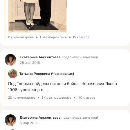
0 комментариев
1 раз поделились
15 классов
Фид
Екатерина Авксентьева
поделилась заметкой
26 июл 2015
Татьяна Ревякина (Чернявских)
Под Тверью найдены останки бойца -Чернявских Якова 
1906г уроженца с.
 ...
20 комментариев
3K раз поделились
11K классов
Фид
Екатерина Авксентьева
поделилась заметкой
5 мар 2015