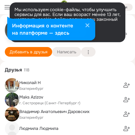
Войти
Мы используем cookie-файлы, чтобы улучшить
сервисы для вас. Если ваш возраст менее 13 лет,
настроить cookie-файлы должен ваш законный
Екатерина Авксентьева
представитель.
Больше информации
Информация о контенте
Разрешить все
Настроить
на платформе — здесь
Екатеринбург
17 июля (44 года)
1 школа
Подробнее
Добавить в друзья
Написать
Друзья
118
Николай Н
Екатеринбург
Maks Azizov
г. Сестрорецк (Санкт-Петербург г)
Владимир Анатольевич Даровских
Екатеринбург
Людмила Людмила