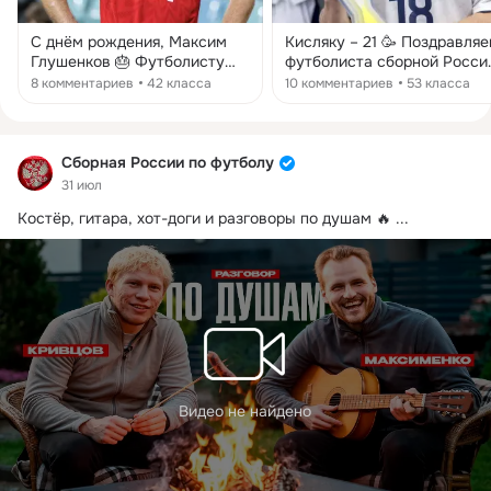
С днём рождения, Максим
Кисляку – 21 🥳 Поздравляем
Глушенков 🎂 Футболисту
футболиста сборной Росси
сборной России исполнилось
с днём рождения! Желаем
8 комментариев
42 класса
10 комментариев
53 класса
27 лет. Поздравляем Макса и
Моте больших побед,
желаем новых побед,
здоровья и счастья ❤️
здоровья и счастья 🙌
Сборная России по футболу
31 июл
Костёр, гитара, хот-доги и разговоры по душам 🔥
 ...
Видео не найдено