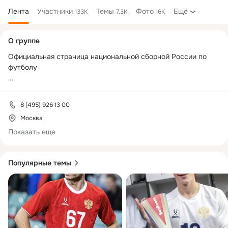
Лента
Участники
Темы
Фото
Ещё
133K
7.3K
16K
Дополнительная
О группе
колонка
Официальная страница национальной сборной России по 
футболу

Заявление в реестре РКН: № 5043963994
8 (495) 926 13 00
Москва
Показать еще
Популярные темы