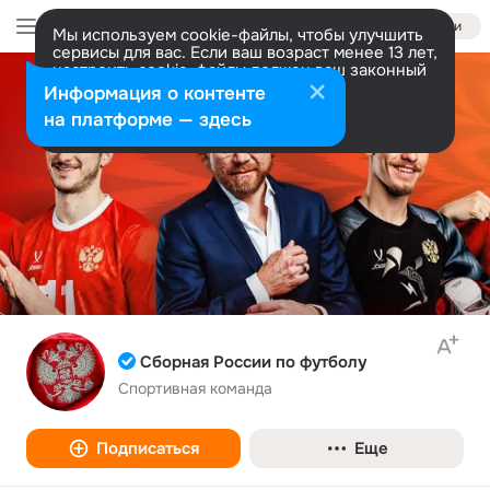
Войти
Мы используем cookie-файлы, чтобы улучшить
сервисы для вас. Если ваш возраст менее 13 лет,
настроить cookie-файлы должен ваш законный
представитель.
Больше информации
Информация о контенте
Разрешить все
Настроить
на платформе — здесь
Сборная России по футболу
Спортивная команда
Подписаться
Еще