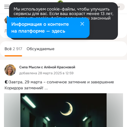
Войти
Мы используем cookie-файлы, чтобы улучшить
сервисы для вас. Если ваш возраст менее 13 лет,
настроить cookie-файлы должен ваш законный
Сила Мысли с Алёной Красновой
представитель.
Больше информации
Информация о контенте
Разрешить все
Настроить
на платформе — здесь
Лента
Участники
Темы
Подарки
16K
2.9K
Дополнительная
колонка
Всё
2 917
Обсуждаемые
Сила Мысли с Алёной Красновой
добавлена 28 марта 2025 в 12:59
🌓Завтра, 29 марта – солнечное затмение и завершение 
Коридора затмений!
 ...